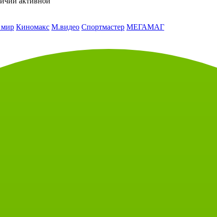
личии активной
 мир
Киномакс
М.видео
Спортмастер
МЕГАМАГ