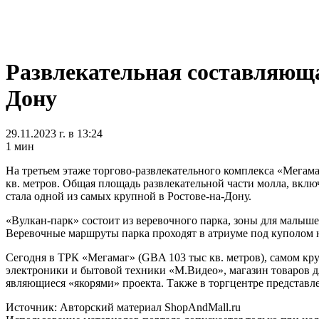
Развлекательная составляюща
Дону
29.11.2023 г. в 13:24
1 мин
На третьем этаже торгово-развлекательного комплекса «Мегам
кв. метров. Общая площадь развлекательной части молла, вклю
стала одной из самых крупной в Ростове-на-Дону.
«Вулкан-парк» состоит из веревочного парка, зоны для малыше
Веревочные маршруты парка проходят в атриуме под куполом н
Сегодня в ТРК «Мегамаг» (GBA 103 тыс кв. метров), самом кр
электроники и бытовой техники «М.Видео», магазин товаров для
являющиеся «якорями» проекта. Также в торгцентре представ
Источник: Авторский материал ShopAndMall.ru