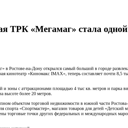
я ТРК «Мегамаг» стала одной 
аг» в Ростове-на-Дону открылся самый большой в городе развл
чая кинотеатр «Киномакс IMAX», теперь составляет почти 8,5 т
й и зоны с аттракционами площадью 4 тыс кв. метров и парка ви
а высоте более 20 метров.
упном объектом торговой недвижимости в южной части Ростова-
 спорта «Спортмастер», магазин товаров для детей «Детский мир
лены торговые точки других федеральных и международных маро