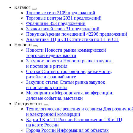
Каталог
Торговые сети
2109 предложений
Торговые центры
2031 предложений
Франшизы
353 предложений
Заявки ритейлеров
31 предложений
Покупка/Аренда помещений
42296 предложений
Аналитика ТЦ и СП
Статистика по ТЦ и СП
Новости
Новости
Новости рынка коммерческой
торговой недвижимости
Закупки: новости
Новости рынка закупок
и поставок в ритейл
Статьи
Статьи о торговой недвижимости,
ритейле и франчайзинге
Закупки: статьи
Статьи рынка закупок
и поставок в ритейл
Мероприятия
Мероприятия, конференции,
деловые события, выставки
Инструменты
Технологические решения и сервисы
Для рознично
и электронной коммерции
Карта ТК и ТЦ России
Расположение ТК и ТЦ
на карте России
Города России
Информация об объектах