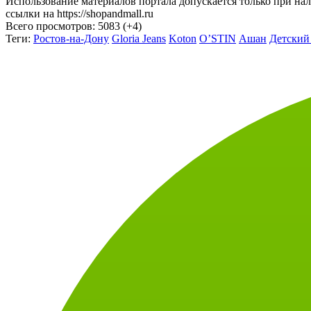
Использование материалов портала допускается только при на
ссылки на https://shopandmall.ru
Всего просмотров:
5083 (+4)
Теги:
Ростов-на-Дону
Gloria Jeans
Koton
O’STIN
Ашан
Детский