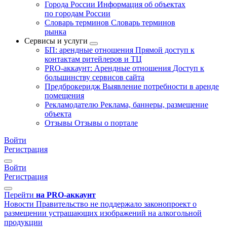
Города России
Информация об объектах
по городам России
Словарь терминов
Словарь терминов
рынка
Сервисы и услуги
БП: арендные отношения
Прямой доступ к
контактам ритейлеров и ТЦ
PRO-аккаунт: Арендные отношения
Доступ к
большинству сервисов сайта
Предброкеридж
Выявление потребности в аренде
помещения
Рекламодателю
Реклама, баннеры, размещение
объекта
Отзывы
Отзывы о портале
Войти
Регистрация
Войти
Регистрация
Перейти
на PRO-аккаунт
Новости
Правительство не поддержало законопроект о
размещении устрашающих изображений на алкогольной
продукции