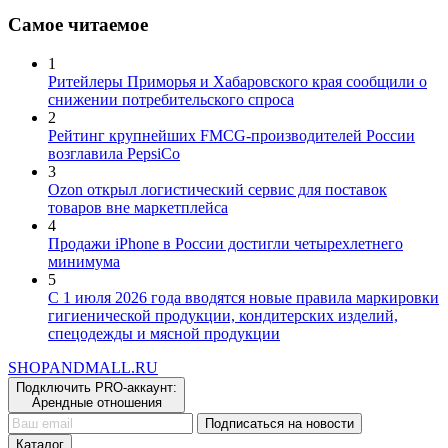
Самое читаемое
1
Ритейлеры Приморья и Хабаровского края сообщили о
снижении потребительского спроса
2
Рейтинг крупнейших FMCG-производителей России
возглавила PepsiCo
3
Ozon открыл логистический сервис для поставок
товаров вне маркетплейса
4
Продажи iPhone в России достигли четырехлетнего
минимума
5
С 1 июля 2026 года вводятся новые правила маркировки
гигиенической продукции, кондитерских изделий,
спецодежды и мясной продукции
SHOP
AND
MALL.RU
Подключить PRO-аккаунт:
Арендные отношения
Подписаться на новости
Каталог