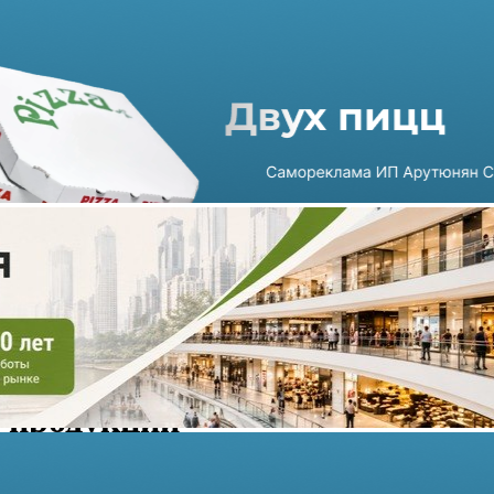
Правительство не
поддержало законопроект о
размещении устрашающих
изображений на алкогольной
продукции
18.06.2026 г. в 14:28
1 мин