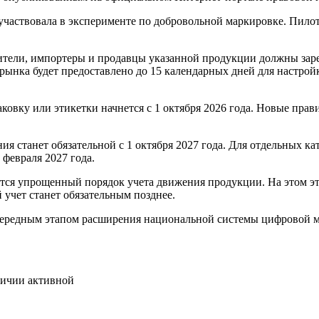
а, опубликованным на официальном Интернет-портале правовой
участвовала в эксперименте по добровольной маркировке. Пилот
дители, импортеры и продавцы указанной продукции должны зар
 рынка будет предоставлено до 15 календарных дней для настр
овку или этикетки начнется с 1 октября 2026 года. Новые прави
я станет обязательной с 1 октября 2027 года. Для отдельных ка
 февраля 2027 года.
нится упрощенный порядок учета движения продукции. На этом э
 учет станет обязательным позднее.
 очередным этапом расширения национальной системы цифровой м
личии активной