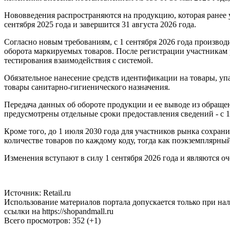
изменения внесены постановлением № 656 от 30 мая 2026 год
Нововведения распространяются на продукцию, которая ранее 
сентября 2025 года и завершится 31 августа 2026 года.
Согласно новым требованиям, с 1 сентября 2026 года произво
оборота маркируемых товаров. После регистрации участникам
тестирования взаимодействия с системой.
Обязательное нанесение средств идентификации на товары, упак
товары санитарно-гигиенического назначения.
Передача данных об обороте продукции и ее выводе из обращени
предусмотрены отдельные сроки предоставления сведений - с 1
Кроме того, до 1 июля 2030 года для участников рынка сохра
количестве товаров по каждому коду, тогда как поэкземплярный
Изменения вступают в силу 1 сентября 2026 года и являются
Источник: Retail.ru
Использование материалов портала допускается только при на
ссылки на https://shopandmall.ru
Всего просмотров:
352 (+1)