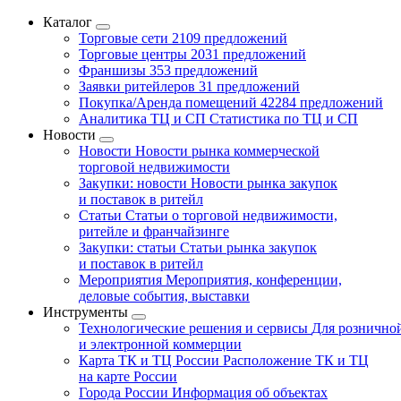
Каталог
Торговые сети
2109 предложений
Торговые центры
2031 предложений
Франшизы
353 предложений
Заявки ритейлеров
31 предложений
Покупка/Аренда помещений
42284 предложений
Аналитика ТЦ и СП
Статистика по ТЦ и СП
Новости
Новости
Новости рынка коммерческой
торговой недвижимости
Закупки: новости
Новости рынка закупок
и поставок в ритейл
Статьи
Статьи о торговой недвижимости,
ритейле и франчайзинге
Закупки: статьи
Статьи рынка закупок
и поставок в ритейл
Мероприятия
Мероприятия, конференции,
деловые события, выставки
Инструменты
Технологические решения и сервисы
Для рознично
и электронной коммерции
Карта ТК и ТЦ России
Расположение ТК и ТЦ
на карте России
Города России
Информация об объектах