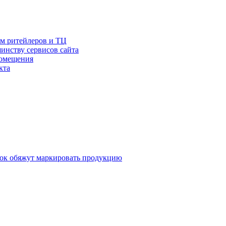
ам ритейлеров и ТЦ
инству сервисов сайта
помещения
кта
ток обяжут маркировать продукцию