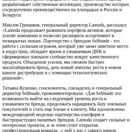
разрабатывает собственные коллекции, производство которых
сосредоточено преимущественно на площадках в России и
Беларуси.
Максим Гришаков, генеральный директор Lamoda, рассказал:
«Lamoda продолжает развивать портфель активов, которые
усилят компанию и позволят расширить ассортимент в
незакрытых нишах. Партнерство с брендом Selfmade - это
работа с сильным игроком, который уже занял заметное место
в индустрии, обладает ярким и узнаваемым ДНК и
сформировал лояльное сообщество вокруг качественного
продукта. Объединив усилия, мы сможем быстрее
масштабировать бренд, дать новый импульс роста в новом
канале дистрибуции и с помощью технологических
решений».
Татьяна Куценко, сооснователь, совладелец и генеральный
директор Selfmade, прокомментировала: «Для Selfmade это
возможность выйти на следующий уровень роста и
узнаваемости бренда, продолжать наращивать базу лояльных
покупателей и стать еще ближе к клиенту. Мы вдохновлены
международной моделью партнерства платформ и
быстрорастущих нишевых брендов. Lamoda создает сильные и
интересные проекты, и за этим стоит открытая,
профессиональная команда - с ней у нас с самого начала