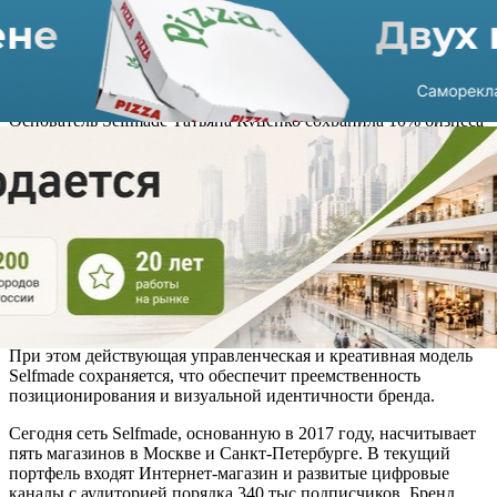
приобрела 90% доли в премиальном бренде Selfmade
(юридическое лицо - ООО «Фаст Фешн»). Сделка направлена
на ускорение масштабирования бренда и укрепление его
рыночных позиций.
Основатель Selfmade Татьяна Куценко сохранила 10% бизнеса
и продолжит исполнять обязанности генерального директора.
Она также остается ключевым идеологом и отвечает за
креативное и операционное развитие бренда.
В рамках партнерства Selfmade получит доступ к
технологической и логистической инфраструктуре Lamoda, а
также к аналитическим инструментам и данным о
потребительском поведении. Ожидается, что это позволит
повысить эффективность планирования коллекций, усилить
продажи и расширить присутствие бренда на рынке.
При этом действующая управленческая и креативная модель
Selfmade сохраняется, что обеспечит преемственность
позиционирования и визуальной идентичности бренда.
Сегодня сеть Selfmade, основанную в 2017 году, насчитывает
пять магазинов в Москве и Санкт-Петербурге. В текущий
портфель входят Интернет-магазин и развитые цифровые
каналы с аудиторией порядка 340 тыс подписчиков. Бренд