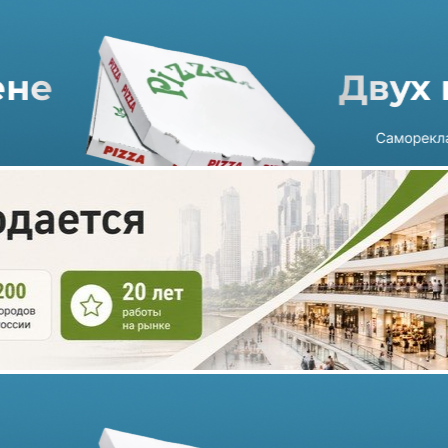
Lamoda инвестирует в
премиальный бренд
Selfmade, получив
контрольный пакет
27.04.2026 г. в 14:45
2 мин
Онлайн-ритейлер Lamoda объявил о первой стратегической
сделке в сегменте российского fashion-ритейла - компания