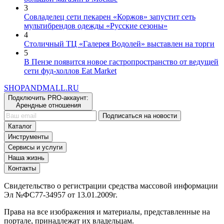
3
Совладелец сети пекарен «Коржов» запустит сеть
мультибрендов одежды «Русские сезоны»
4
Столичный ТЦ «Галерея Водолей» выставлен на торги
5
В Пензе появится новое гастропространство от ведущей
сети фуд-холлов Eat Market
SHOP
AND
MALL.RU
Подключить PRO-аккаунт:
Арендные отношения
Подписаться на новости
Каталог
Инструменты
Сервисы и услуги
Наша жизнь
Контакты
Свидетельство о регистрации средства массовой информации
Эл №ФС77-34957 от 13.01.2009г.
Права на все изображения и материалы, представленные на
портале, принадлежат их владельцам.