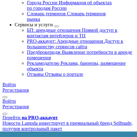
Города России
Информация об объектах
по городам России
Словарь терминов
Словарь терминов
рынка
Сервисы и услуги
БП: арендные отношения
Прямой доступ к
контактам ритейлеров и ТЦ
PRO-аккаунт: Арендные отношения
Доступ к
большинству сервисов сайта
Предброкеридж
Выявление потребности в аренде
помещения
Рекламодателю
Реклама, баннеры, размещение
объекта
Отзывы
Отзывы о портале
Войти
Регистрация
Войти
Регистрация
Перейти
на PRO-аккаунт
Новости
Lamoda инвестирует в премиальный бренд Selfmade,
получив контрольный пакет