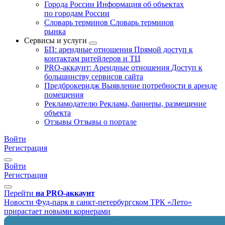
Города России
Информация об объектах
по городам России
Словарь терминов
Словарь терминов
рынка
Сервисы и услуги
БП: арендные отношения
Прямой доступ к
контактам ритейлеров и ТЦ
PRO-аккаунт: Арендные отношения
Доступ к
большинству сервисов сайта
Предброкеридж
Выявление потребности в аренде
помещения
Рекламодателю
Реклама, баннеры, размещение
объекта
Отзывы
Отзывы о портале
Войти
Регистрация
Войти
Регистрация
Перейти
на PRO-аккаунт
Новости
Фуд-парк в санкт-петербургском ТРК «Лето»
прирастает новыми корнерами