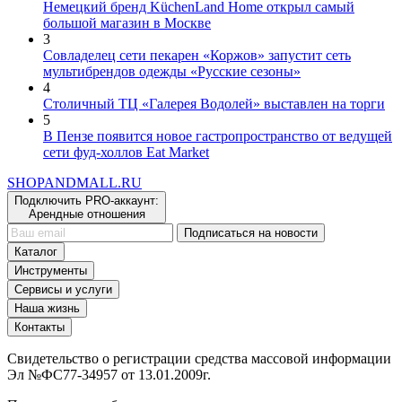
Немецкий бренд KüchenLand Home открыл самый
большой магазин в Москве
3
Совладелец сети пекарен «Коржов» запустит сеть
мультибрендов одежды «Русские сезоны»
4
Столичный ТЦ «Галерея Водолей» выставлен на торги
5
В Пензе появится новое гастропространство от ведущей
сети фуд-холлов Eat Market
SHOP
AND
MALL.RU
Подключить PRO-аккаунт:
Арендные отношения
Подписаться на новости
Каталог
Инструменты
Сервисы и услуги
Наша жизнь
Контакты
Свидетельство о регистрации средства массовой информации
Эл №ФС77-34957 от 13.01.2009г.