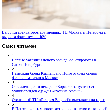
Выручка арендаторов крупнейших ТЦ Москвы и Петербурга
выросла более чем на 10%
Самое читаемое
1
Первые магазины нового бренда Idol откроются в
Санкт-Петербурге
2
Немецкий бренд KüchenLand Home открыл самый
большой магазин в Москве
3
Совладелец сети пекарен «Коржов» запустит сеть
мультибрендов одежды «Русские сезоны»
4
Столичный ТЦ «Галерея Водолей» выставлен на торги
5