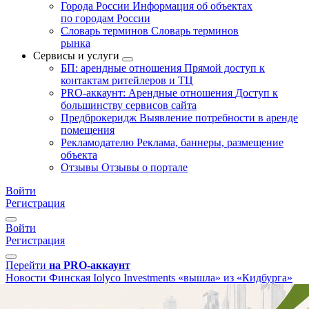
Города России
Информация об объектах
по городам России
Словарь терминов
Словарь терминов
рынка
Сервисы и услуги
БП: арендные отношения
Прямой доступ к
контактам ритейлеров и ТЦ
PRO-аккаунт: Арендные отношения
Доступ к
большинству сервисов сайта
Предброкеридж
Выявление потребности в аренде
помещения
Рекламодателю
Реклама, баннеры, размещение
объекта
Отзывы
Отзывы о портале
Войти
Регистрация
Войти
Регистрация
Перейти
на PRO-аккаунт
Новости
Финская Iolyco Investments «вышла» из «Кидбурга»