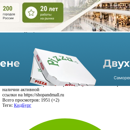
Стоит отметить, что 40% в Iolyco Investments принадлежали
финскому инвестиционному фонду CapMan II, остальные,
возможно, принадлежали Оксане Орловой и Виталию
Манцеву, основателям сети.
Владельцами «ОБМК инвестом» также являются Оксана
Орлова, Виталий Манцев и Эльвира Крылова, генеральный
директор «Кидбурга».
На данный момент в сеть «Кидбург» входят 20
развлекательных центра, два из которых расположены в
Казахстане. В скором времени компания запустит три точки с
Магнитогорске.
*Фото: kidsreview.ru
Источник: Ведомости
Использование материалов портала допускается только при
наличии активной
ссылки на https://shopandmall.ru
Всего просмотров:
1951 (+2)
Теги:
КидБург