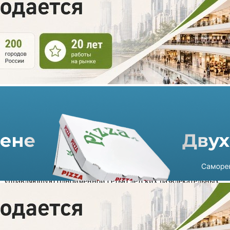
Финская Iolyco Investments
«вышла» из «Кидбурга»
14.02.2023 г. в 15:34
1 мин
Инвестфонд Iolyco Investments продал фирму «Кидбург»,
управляющую одноименной сетью детских развлекательных
центров. Покупателям выступила компания «ОБМК инвест».
По данным экспертов рынка, сумма сделки могла составить
$1 млн.