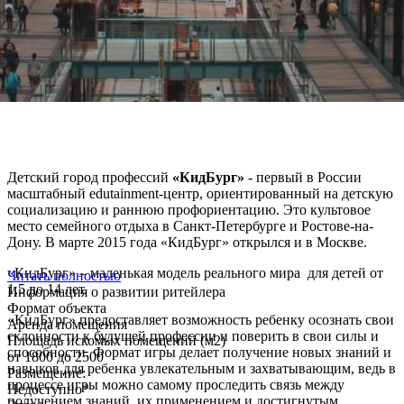
Детский город профессий
«КидБург»
- первый в России
масштабный edutainment-центр, ориентированный на детскую
социализацию и раннюю профориентацию. Это культовое
место семейного отдыха в Санкт-Петербурге и Ростове-на-
Дону. В марте 2015 года «КидБург» открылся и в Москве.
«КидБург» – маленькая модель реального мира для детей от
Читать полностью
1,5 до 14 лет.
Информация о развитии ритейлера
Формат объекта
«КидБург» предоставляет возможность ребенку осознать свои
Аренда помещения
склонности к будущей профессии и поверить в свои силы и
Площадь искомых помещений (м2)
способности. Формат игры делает получение новых знаний и
от 1800 до 2500
навыков для ребенка увлекательным и захватывающим, ведь в
Размещение:
процессе игры можно самому проследить связь между
Недоступно*
получением знаний, их применением и достигнутым