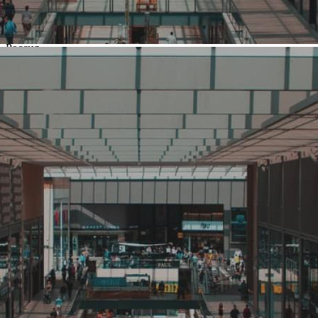
Название:
КидБург
Компания создана в стране
Россия
Основной вид деятельности
Развлечения
Ценовая категория
Средний
Изменить
Компания основана
2011
Количество объектов в мире
9
Количество объектов в России
2
Представлены в регионах
Москва
,
Воронеж
,
Краснодар
,
Нижний Новгород
,
Новосибирск
,
Ростов-на-Дону
,
Самара
,
Ярославль
Изменить
Наличие франчайзинга
Да
О компании КидБург