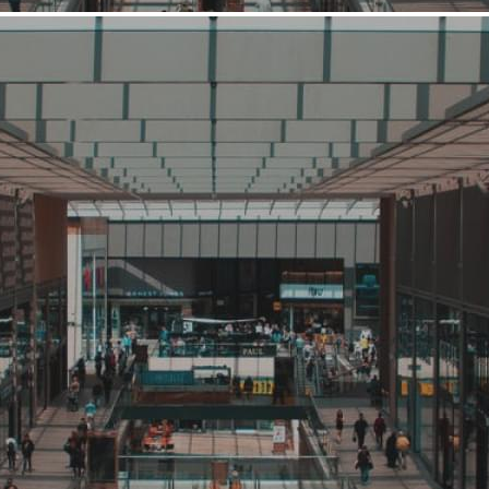
Средний
Развлечения
КидБург
Связаться с ритейлером
Узнать планы развития ритейлера
Детский город профессий «КидБург» - первый в России
масштабный edutainment-центр, ориентированный на детскую
социализацию и раннюю профориентацию. Это культовое
место семейного отдыха в Санкт-Петербурге и Ростове-на-
Дону. В марте 2015 года «КидБург» открылся и в Москве.
«КидБург» – маленькая модель реального мира для детей от
1,5 до 14 лет. «КидБург»&n...
2369 (+1)
Навигация
О ритейлере
О компании
Информация о развитии ритейлера
Где представлена ТС
Контакты
Новости торговой сети
О ритейлере КидБург