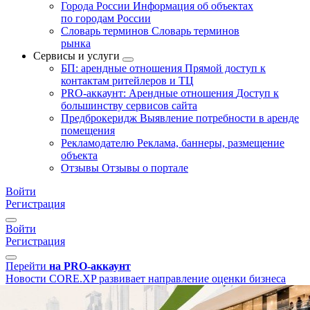
Города России
Информация об объектах
по городам России
Словарь терминов
Словарь терминов
рынка
Сервисы и услуги
БП: арендные отношения
Прямой доступ к
контактам ритейлеров и ТЦ
PRO-аккаунт: Арендные отношения
Доступ к
большинству сервисов сайта
Предброкеридж
Выявление потребности в аренде
помещения
Рекламодателю
Реклама, баннеры, размещение
объекта
Отзывы
Отзывы о портале
Войти
Регистрация
Войти
Регистрация
Перейти
на PRO-аккаунт
Новости
CORE.XP развивает направление оценки бизнеса