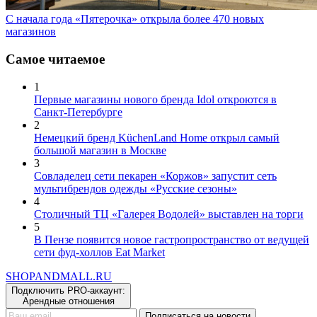
С начала года «Пятерочка» открыла более 470 новых
магазинов
Самое читаемое
1
Первые магазины нового бренда Idol откроются в
Санкт-Петербурге
2
Немецкий бренд KüchenLand Home открыл самый
большой магазин в Москве
3
Совладелец сети пекарен «Коржов» запустит сеть
мультибрендов одежды «Русские сезоны»
4
Столичный ТЦ «Галерея Водолей» выставлен на торги
5
В Пензе появится новое гастропространство от ведущей
сети фуд-холлов Eat Market
SHOP
AND
MALL.RU
Подключить PRO-аккаунт:
Арендные отношения