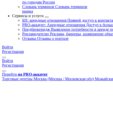
по городам России
Словарь терминов
Словарь терминов
рынка
Сервисы и услуги
БП: арендные отношения
Прямой доступ к контакт
PRO-аккаунт: Арендные отношения
Доступ к больш
Предброкеридж
Выявление потребности в аренде 
Рекламодателю
Реклама, баннеры, размещение объе
Отзывы
Отзывы о портале
Войти
Регистрация
Войти
Регистрация
Перейти
на PRO-аккаунт
Торговые центры
Москва (Москва / Московская обл)
Можайски