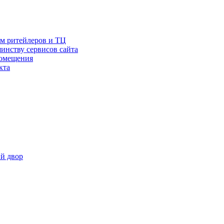
ам ритейлеров и ТЦ
инству сервисов сайта
помещения
кта
й двор