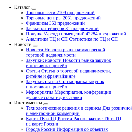
Каталог
Торговые сети
2109 предложений
Торговые центры
2031 предложений
Франшизы
353 предложений
Заявки ритейлеров
31 предложений
Покупка/Аренда помещений
42284 предложений
Аналитика ТЦ и СП
Статистика по ТЦ и СП
Новости
Новости
Новости рынка коммерческой
торговой недвижимости
Закупки: новости
Новости рынка закупок
и поставок в ритейл
Статьи
Статьи о торговой недвижимости,
ритейле и франчайзинге
Закупки: статьи
Статьи рынка закупок
и поставок в ритейл
Мероприятия
Мероприятия, конференции,
деловые события, выставки
Инструменты
Технологические решения и сервисы
Для рознично
и электронной коммерции
Карта ТК и ТЦ России
Расположение ТК и ТЦ
на карте России
Города России
Информация об объектах