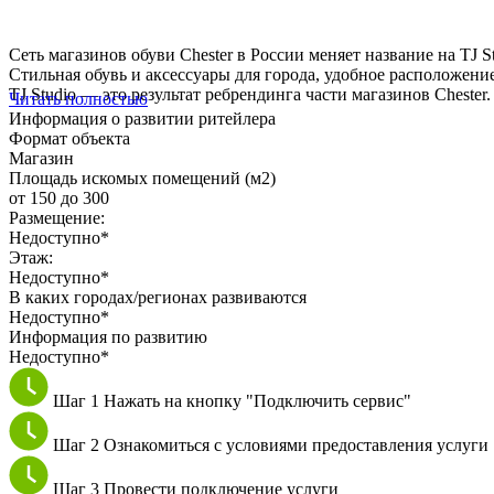
Cеть магазинов обуви Chester в России меняет название на TJ St
Стильная обувь и аксессуары для города, удобное расположени
TJ Studio — это результат ребрендинга части магазинов Chester.
Читать полностью
Информация о развитии ритейлера
Формат объекта
Магазин
Площадь искомых помещений (м2)
от 150 до 300
Размещение:
Недоступно*
Этаж:
Недоступно*
В каких городах/регионах развиваются
Недоступно*
Информация по развитию
Недоступно*
Шаг 1
Нажать на кнопку "Подключить сервис"
Шаг 2
Ознакомиться с условиями предоставления услуги
Шаг 3
Провести подключение услуги