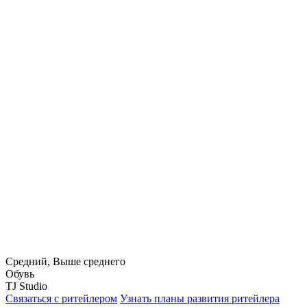
Средний, Выше среднего
Обувь
TJ Studio
Связаться с ритейлером
Узнать планы развития ритейлера