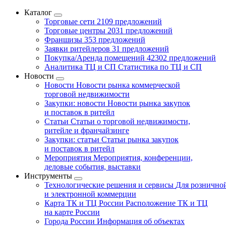
Каталог
Торговые сети
2109 предложений
Торговые центры
2031 предложений
Франшизы
353 предложений
Заявки ритейлеров
31 предложений
Покупка/Аренда помещений
42302 предложений
Аналитика ТЦ и СП
Статистика по ТЦ и СП
Новости
Новости
Новости рынка коммерческой
торговой недвижимости
Закупки: новости
Новости рынка закупок
и поставок в ритейл
Статьи
Статьи о торговой недвижимости,
ритейле и франчайзинге
Закупки: статьи
Статьи рынка закупок
и поставок в ритейл
Мероприятия
Мероприятия, конференции,
деловые события, выставки
Инструменты
Технологические решения и сервисы
Для рознично
и электронной коммерции
Карта ТК и ТЦ России
Расположение ТК и ТЦ
на карте России
Города России
Информация об объектах