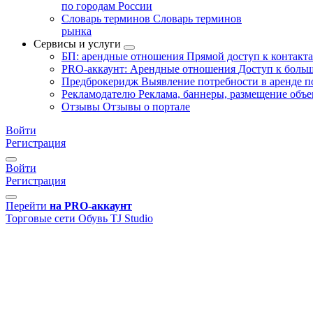
по городам России
Словарь терминов
Словарь терминов
рынка
Сервисы и услуги
БП: арендные отношения
Прямой доступ к контакт
PRO-аккаунт: Арендные отношения
Доступ к больш
Предброкеридж
Выявление потребности в аренде 
Рекламодателю
Реклама, баннеры, размещение объе
Отзывы
Отзывы о портале
Войти
Регистрация
Войти
Регистрация
Перейти
на PRO-аккаунт
Торговые сети
Обувь
TJ Studio