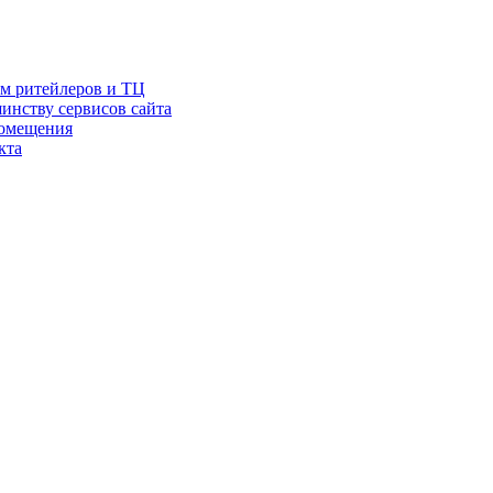
ам ритейлеров и ТЦ
инству сервисов сайта
помещения
кта