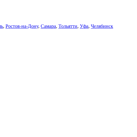
мь
,
Ростов-на-Дону
,
Самара
,
Тольятти
,
Уфа
,
Челябинск