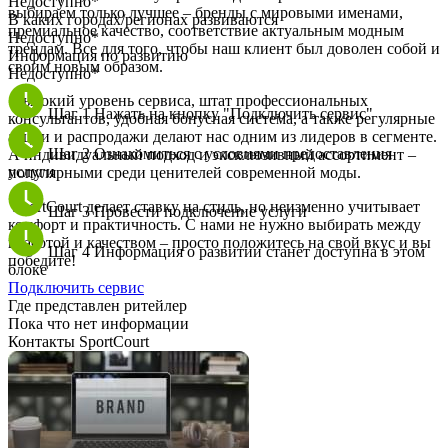
Недоступно*
выбираем только лучшее – бренды с мировыми именами,
В каких городах/регионах развиваются
премиальное качество, соответствие актуальным модным
Недоступно*
трендам. Все для того, чтобы наш клиент был доволен собой и
Информация по развитию
своим новым образом.
Недоступно*
Высокий уровень сервиса, штат профессиональных
Шаг 1
Нажать на кнопку "Подключить сервис"
консультантов, удобная бонусная система, а также регулярные
акции и распродажи делают нас одним из лидеров в сегменте.
Шаг 2
Ознакомиться с условиями предоставления
А индивидуальный подход и эксклюзивный ассортимент –
услуги
популярными среди ценителей современной моды.
SportCourt делает ставку на стиль, но неизменно учитывает
Шаг 3
Провести подключение услуги
комфорт и практичность. С нами не нужно выбирать между
красотой и качеством – просто положитесь на свой вкус и вы
Шаг 4
Информация о развитии станет доступна в этом
победите!
блоке
Подключить сервис
Где представлен ритейлер
Пока что нет информации
Контакты SportCourt