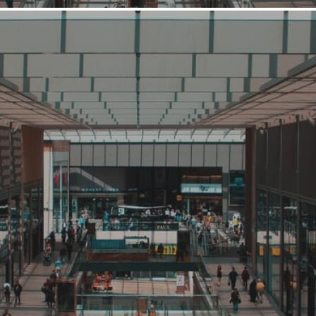
Выше среднего
Спорт
SportCourt
Связаться с ритейлером
Узнать планы развития ритейлера
Проект SportCourt объединяет онлайн-магазин и сеть модных
бутиков стильной и актуальной одежды, обуви и аксессуаров.
Цель проекта – помочь нашим клиентам создать идеальный
образ, наслаждаясь максимально комфортным шоппингом.
SportCourt это не просто мода, но образ жизни. Стильный,
успешный, идеально подходящий для уверенных в себе
мужчин и женщин, идущих в ногу со временем и всегда
добивающихся поставленных ц...
1514 (+1)
Навигация
О ритейлере
О компании
Информация о развитии ритейлера
Где представлена ТС
Контакты
О ритейлере SportCourt