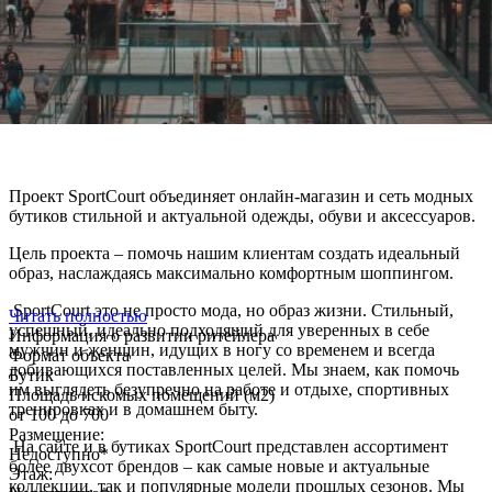
Проект SportCourt объединяет онлайн-магазин и сеть модных
бутиков стильной и актуальной одежды, обуви и аксессуаров.
Цель проекта – помочь нашим клиентам создать идеальный
образ, наслаждаясь максимально комфортным шоппингом.
SportCourt это не просто мода, но образ жизни. Стильный,
Читать полностью
успешный, идеально подходящий для уверенных в себе
Информация о развитии ритейлера
мужчин и женщин, идущих в ногу со временем и всегда
Формат объекта
добивающихся поставленных целей. Мы знаем, как помочь
Бутик
им выглядеть безупречно на работе и отдыхе, спортивных
Площадь искомых помещений (м2)
тренировках и в домашнем быту.
от 100 до 700
Размещение:
На сайте и в бутиках SportCourt представлен ассортимент
Недоступно*
более двухсот брендов – как самые новые и актуальные
Этаж:
коллекции, так и популярные модели прошлых сезонов. Мы