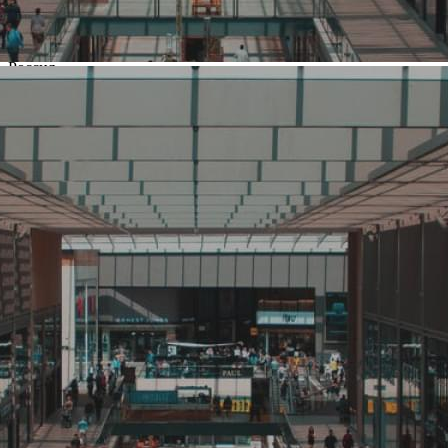
Название:
SportCourt
Компания создана в стране
Россия
Основной вид деятельности
Спорт
Ценовая категория
Выше среднего
Изменить
Компания основана
2001
Количество объектов в мире
3
Количество объектов в России
3
Представлены в регионах
Москва
,
Дмитров
Изменить
Наличие франчайзинга
Нет
О компании SportCourt