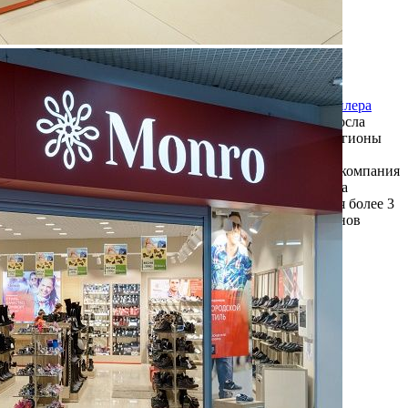
Средний
Обувь
MONRO
Связаться с ритейлером
Узнать планы развития ритейлера
С 1995 года, из одного регионального магазина, выросла
федеральная сеть «Монро», охватывающая многие регионы
России, предоставляет широкий выбор современной
доступной и качественной обуви. Более 10 лет назад компания
«Монро», первая на российском обувном рынке, стала
развивать private label. Итогом нашей работы является более 3
миллионов постоянных клиентов и более 30 миллионов
посетителей наших шоу-...
5350 (+)
Навигация
О ритейлере
О компании
Информация о развитии ритейлера
Где представлена ТС
Контакты
Фотогалерея