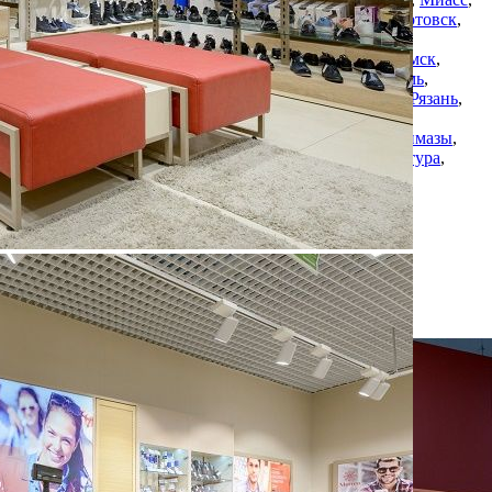
Мурино
,
Набережные Челны
,
Нефтекамск
,
Нижневартовск
,
Нижнекамск
,
Нижний Новгород
,
Нижний Тагил
,
Новоалтайск
,
Новокузнецк
,
Новосибирск
,
Озерск
,
Омск
,
Оренбург
,
Орехово-Зуево
,
Пенза
,
Первоуральск
,
Пермь
,
Подольск
,
Прокопьевск
,
Раменское
,
Ростов-на-Дону
,
Рязань
,
Салават
,
Самара
,
Северодвинск
,
Северск
,
Смоленск
,
Стерлитамак
,
Сургут
,
Тобольск
,
Тольятти
,
Томск
,
Туймазы
,
Тюмень
,
Ульяновск
,
Уфа
,
Чебоксары
,
Челябинск
,
Шатура
,
Южноуральск
Изменить
Показать все
Наличие франчайзинга
Нет
О компании MONRO