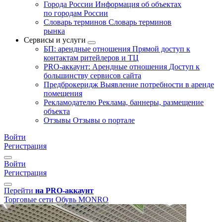
Города России
Информация об объектах
по городам России
Словарь терминов
Словарь терминов
рынка
Сервисы и услуги
БП: арендные отношения
Прямой доступ к
контактам ритейлеров и ТЦ
PRO-аккаунт: Арендные отношения
Доступ к
большинству сервисов сайта
Предброкеридж
Выявление потребности в аренде
помещения
Рекламодателю
Реклама, баннеры, размещение
объекта
Отзывы
Отзывы о портале
Войти
Регистрация
Войти
Регистрация
Перейти
на PRO-аккаунт
Торговые сети
Обувь
MONRO