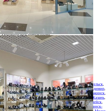
О ритейлере MONRO
Название:
MONRO
Компания создана в стране
Россия
Основной вид деятельности
Обувь
Ценовая категория
Средний
Изменить
Компания основана
1995
Количество объектов в мире
220
Количество объектов в России
220
Представлены в регионах
Москва
,
Санкт-Петербург
,
Арзамас
,
Армавир
,
Архангельск
,
Астрахань
,
Барнаул
,
Белгород
,
Березники
,
Бийск
,
Владимир
,
Волоколамск
,
Воронеж
,
Воскресенск
,
Воткинск
,
Дзержинск
,
Дубна
,
Екатеринбург
,
Жуковский
,
Иваново
,
Ижевск
,
Казань
,
Калуга
,
Каменск-Уральский
,
Кемерово
,
Колпино
,
Копейск
,
Королев
,
Краснодар
,
Красноярск
,
Курган
,
Курск
,
Ленинск-
Кузнецкий
,
Люберцы
,
Магнитогорск
,
Междуреченск
,
Миасс
,