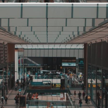
Средний, Выше среднего
Кафе, ресторан
ЁРШ
Связаться с ритейлером
Узнать планы развития ритейлера
«Ёрш» — сеть пивных ресторанов в русском стиле, которая
входит в группу Tanuki Family. irecommend.ru Во всех
ресторанах продают пиво собственного производства,
ассортимент которого постоянно обновляется. В меню —
классические закуски и блюда русской кухни. По вечерам
пятниц и суббот играет живая музыка, иногда проводят
конкурсы. Со среды по воскресенье на одном из адресов
(Липецкая, 2...
442 (+2)
Навигация
О ритейлере
О компании
Информация о развитии ритейлера
Где представлена ТС
Контакты
О ритейлере ЁРШ