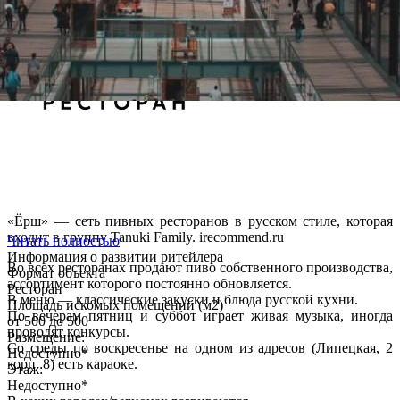
«Ёрш» — сеть пивных ресторанов в русском стиле, которая
входит в группу Tanuki Family. irecommend.ru
Читать полностью
Информация о развитии ритейлера
Во всех ресторанах продают пиво собственного производства,
Формат объекта
ассортимент которого постоянно обновляется.
Ресторан
В меню — классические закуски и блюда русской кухни.
Площадь искомых помещений (м2)
По вечерам пятниц и суббот играет живая музыка, иногда
от 500 до 500
проводят конкурсы.
Размещение:
Со среды по воскресенье на одном из адресов (Липецкая, 2
Недоступно*
корп. 8) есть караоке.
Этаж:
Недоступно*