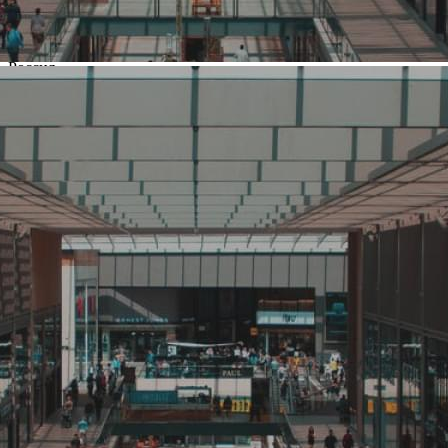
Название:
ЁРШ
Компания создана в стране
Россия
Основной вид деятельности
Кафе, ресторан
Ценовая категория
Средний, Выше среднего
Изменить
Компания основана
Количество объектов в мире
6
Количество объектов в России
6
Представлены в регионах
Москва
Изменить
Наличие франчайзинга
Нет
О компании ЁРШ