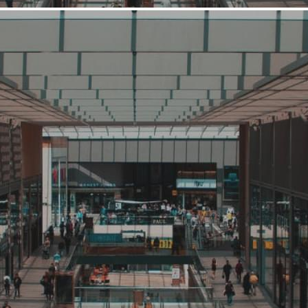
Средний
Продукты питания
Центрторг
Связаться с ритейлером
Узнать планы развития ритейлера
ПАО "Центрторг" — основным видом деятельности является
закупка и реализация продуктов питания и сопутствующих
товаров. Наша компания - это крупное торговое предприятие
Центрально-Черноземного региона, которое представляет
собой сеть универсамов самообслуживания, расположенных
на магистральных точках во всех районах города. В состав
ПАО «Центрторг» входит торгово-закупочная база,
несколько...
3660 (+3)
Навигация
О ритейлере
О компании
Информация о развитии ритейлера
Где представлена ТС
Контакты
О ритейлере Центрторг