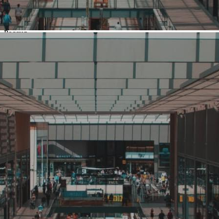
Название:
Центрторг
Компания создана в стране
Россия
Основной вид деятельности
Продукты питания
Ценовая категория
Средний
Изменить
Компания основана
2003
Количество объектов в мире
53
Количество объектов в России
53
Представлены в регионах
Воронеж
Изменить
Наличие франчайзинга
Нет
О компании Центрторг