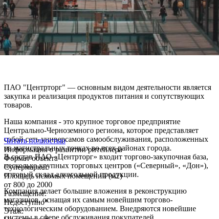
ПАО "Центрторг" — основным видом деятельности является
закупка и реализация продуктов питания и сопутствующих
товаров.
Наша компания - это крупное торговое предприятие
Центрально-Черноземного региона, которое представляет
собой сеть универсамов самообслуживания, расположенных
Читать полностью
на магистральных точках во всех районах города.
Информация о развитии ритейлера
В состав ПАО «Центрторг» входит торгово-закупочная база,
Формат объекта
несколько крупных торговых центров («Северный», «Дон»),
Супермаркет
оптовый склад алкогольной продукции.
Площадь искомых помещений (м2)
от 800 до 2000
Компания делает большие вложения в реконструкцию
Размещение:
магазинов, оснащая их самым новейшим торгово-
Недоступно*
технологическим оборудованием. Внедряются новейшие
Этаж:
системы в сфере обслуживания покупателей.