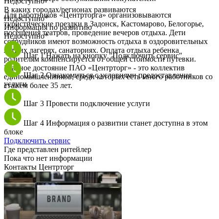
Недоступно*
В каких городах/регионах развиваются
Для работников «Центрторга» организовываются
Недоступно*
туристические поездки в Задонск, Кастомарово, Белогорье,
Информация по развитию
посещения театров, проведение вечеров отдыха. Дети
Недоступно*
сотрудников имеют возможность отдыха в оздоровительных
летних лагерях, санаториях. Оплата отдыха ребенка
Шаг 1
Нажать на кнопку "Подключить сервис"
родителям компенсируется от общей стоимости путевки.
Главное достояние ПАО «Центрторг» - это коллектив
Шаг 2
Ознакомиться с условиями предоставления
единомышленников, среди которых есть много работников со
услуги
стажем более 35 лет.
Шаг 3
Провести подключение услуги
Шаг 4
Информация о развитии станет доступна в этом
блоке
Подключить сервис
Где представлен ритейлер
Пока что нет информации
Контакты Центрторг