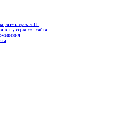
ам ритейлеров и ТЦ
инству сервисов сайта
помещения
кта