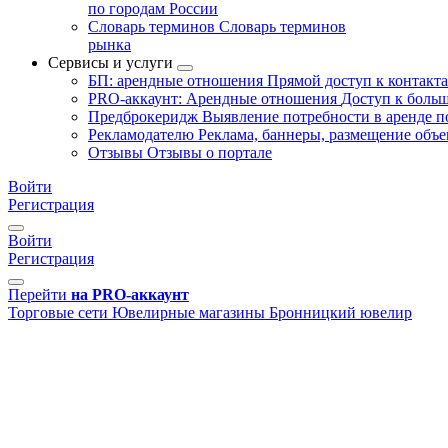
по городам России
Словарь терминов
Словарь терминов
рынка
Сервисы и услуги
БП: арендные отношения
Прямой доступ к контакт
PRO-аккаунт: Арендные отношения
Доступ к больш
Предброкеридж
Выявление потребности в аренде 
Рекламодателю
Реклама, баннеры, размещение объе
Отзывы
Отзывы о портале
Войти
Регистрация
Войти
Регистрация
Перейти
на PRO-аккаунт
Торговые сети
Ювелирные магазины
Бронницкий ювелир