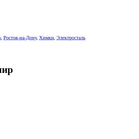
в
,
Ростов-на-Дону
,
Химки
,
Электросталь
лир