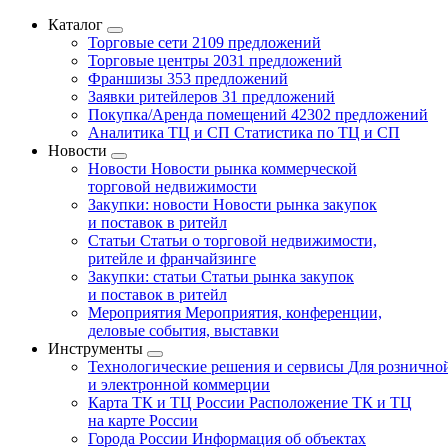
Каталог
Торговые сети
2109 предложений
Торговые центры
2031 предложений
Франшизы
353 предложений
Заявки ритейлеров
31 предложений
Покупка/Аренда помещений
42302 предложений
Аналитика ТЦ и СП
Статистика по ТЦ и СП
Новости
Новости
Новости рынка коммерческой
торговой недвижимости
Закупки: новости
Новости рынка закупок
и поставок в ритейл
Статьи
Статьи о торговой недвижимости,
ритейле и франчайзинге
Закупки: статьи
Статьи рынка закупок
и поставок в ритейл
Мероприятия
Мероприятия, конференции,
деловые события, выставки
Инструменты
Технологические решения и сервисы
Для рознично
и электронной коммерции
Карта ТК и ТЦ России
Расположение ТК и ТЦ
на карте России
Города России
Информация об объектах