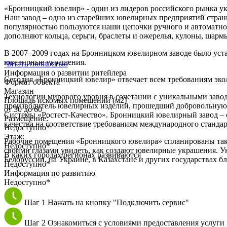
«Бронницкий ювелир» - один из лидеров российского рынка у
Наш завод – одно из старейших ювелирных предприятий страны
популярностью пользуются наши цепочки ручного и автоматн
дополняют кольца, серьги, браслеты и ожерелья, кулоны, шарм
В 2007–2009 годах на Бронницком ювелирном заводе было уст
ювелирные украшения.
Читать полностью
Информация о развитии ритейлера
Сегодня «Бронницкий ювелир» отвечает всем требованиям экол
Формат объекта
Магазин
Технологии мирового уровня в сочетании с уникальными заво
Площадь искомых помещений (м2)
производитель ювелирных изделий, прошедший добровольную
от 30 до 60
Системы «Ростест-Качество». Бронницкий ювелирный завод –
Размещение:
качества на соответствие требованиям международного стандар
Недоступно*
Этаж:
Рабочие помещения «Бронницкого ювелира» спланированы так, ч
Недоступно*
своими глазами увидеть, как создают ювелирные украшения. У
В каких городах/регионах развиваются
Белоруссии, на Украине, в Казахстане и других государствах б
Недоступно*
Информация по развитию
Недоступно*
Шаг 1
Нажать на кнопку "Подключить сервис"
Шаг 2
Ознакомиться с условиями предоставления услуги