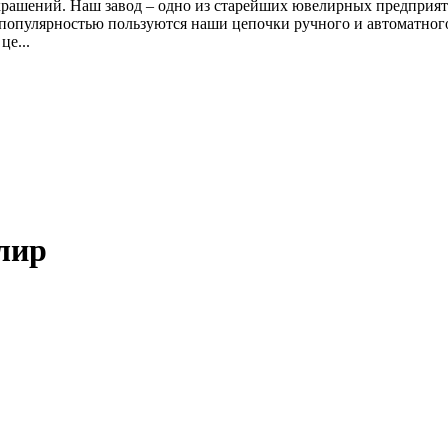
крашений. Наш завод – одно из старейших ювелирных предприя
ой популярностью пользуются наши цепочки ручного и автоматног
е...
лир