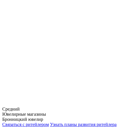
Средний
Ювелирные магазины
Бронницкий ювелир
Связаться с ритейлером
Узнать планы развития ритейлера