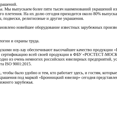
крашений.
. Мы выпускаем более пяти тысяч наименований украшений из зо
ого плетения. На их долю сегодня приходится около 80% выпус
ы, подвески, религиозные и другие украшения.
ановлено новейшее оборудование известных зарубежных произв
огии и охраны труда.
дскими ноу-хау обеспечивают высочайшее качество продукции «
 сертификацию всей своей продукции в ФБУ «РОСТЕСТ-МОСКВА
 одно из очень немногих российских ювелирных предприятий, 
та ISO 9001:2015.
тобы было удобно и тем, кто работает здесь, и гостям, которы
крашения под маркой «Бронницкий ювелир» сегодня представлены
лижнего зарубежья.