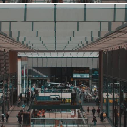
Выше среднего
Обувь
Barcelo Biagi
Связаться с ритейлером
Узнать планы развития ритейлера
Бренд Barcelo Biagi создан в 1987 году в Мадриде. Под этой
испанской маркой выпускается мужская и женская
качественная обувь и сумки. Сегодня продукция с логотипом
Barcelo Biagi любима во многих странах Евросоюза, а так же в
России. Бренд Barcelo Biagi официально представлен в
России. Основные направления деятельности компании-
представителя Barcelo Biagi – это продажа мужской обуви и
сумок, продажа женской обуви...
3755 (+2)
Навигация
О ритейлере
О компании
Информация о развитии ритейлера
Где представлена ТС
Контакты
О ритейлере Barcelo Biagi