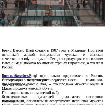
Бренд Barcelo Biagi создан в 1987 году в Мадриде. Под этой
испанской маркой выпускается мужская и женская
качественная обувь и сумки. Сегодня продукция с логотипом
Barcelo Biagi любима во многих странах Евросоюза, а так же в
России.
Бренд Barcelo Biagi официально представлен в России.
Читать полностью
Основные направления деятельности компании-
Информация о развитии ритейлера
представителя Barcelo Biagi – это продажа мужской обуви и
Формат объекта
сумок, продажа женской обуви:
Магазин
Площадь искомых помещений (м2)
Для оптовых покупателей предлагается постоянно
от 60 до 150
пополняемый, обновляемый ассортимент: испанская мужская
Размещение: