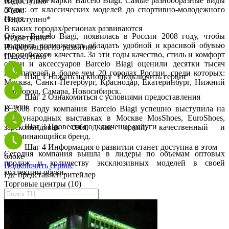
обувь оптом марки Barcelo Biagi. Самые разнообразные виды
Недоступно*
обуви: от классических моделей до спортивно-молодежного
Этаж:
стиля.
Недоступно*
В каких городах/регионах развиваются
Обувь Barcelo Biagi, появилась в России 2008 году, чтобы
Недоступно*
подарить возможность обладать удобной и красивой обувью
Информация по развитию
европейского качества. За эти годы качество, стиль и комфорт
Недоступно*
обуви и аксессуаров Barcelo Biagi оценили десятки тысяч
покупателей в более чем 20 городах России, среди которых:
Шаг 1
Нажать на кнопку "Подключить сервис"
Москва, Санкт-Петербург, Краснодар, Екатеринбург, Нижний
Новгород, Самара, Новосибирск.
Шаг 2
Ознакомиться с условиями предоставления
услуги
В 2008 году компания Barcelo Biagi успешно выступила на
международных выставках в Москве MosShoes, EuroShoes,
Шаг 3
Провести подключение услуги
зарекомендовав себя, как яркий, качественный и
запоминающийся бренд.
Шаг 4
Информация о развитии станет доступна в этом
Сегодня компания вышла в лидеры по объемам оптовых
блоке
продаж и количеству эксклюзивных моделей в своей
Подключить сервис
коллекции обуви.
Где представлен ритейлер
Торговые центры (10)