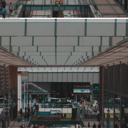
Название:
Barcelo Biagi
Компания создана в стране
Испания
Основной вид деятельности
Обувь
Ценовая категория
Выше среднего
Изменить
Компания основана
1987
Количество объектов в мире
25
Количество объектов в России
25
Представлены в регионах
Москва
,
Санкт-Петербург
,
Адлер
,
Владикавказ
,
Воронеж
,
Каспийск
,
Краснодар
,
Новороссийск
,
Самара
,
Симферополь
,
Сочи
,
Суровикино
,
Уфа
,
Челябинск
,
Чита
Изменить
Наличие франчайзинга
Да
О компании Barcelo Biagi