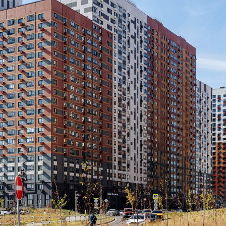
Продажа
Желаемый / подходящий вид деятельности
Не указано
Назначение
Не указано
Размер площади (м2)
3.6
Цена за помещение
423 000 руб.
О помещении