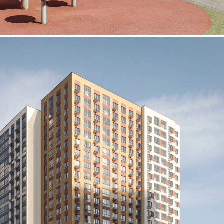
Продажа
119134 - Г. ВИДНОЕ,
ПОСЕЛОК БИТЦА,
ПАРКОВАЯ УЛИЦА,
Д.1СТР19
Москва / Московская обл
Получить контакты
Посмотреть на карте