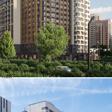
Прямая продажа от застройщика! Кладовая номер 61К общей
площадью 3.6 кв. м на -1-м этаже в ЖК «Южная
Битца»[#7373530#]
478 (+2)
Навигация
Характеристики
О помещении
Где находится
Контакты
Другие объявления
Характеристики помещения
№ объявления
119134
Дата размещения
06.08.2026
Город
Видное
Адрес
поселок Битца, Парковая улица, д.1стр19
Расположено
Этаж
-1
Предлагается