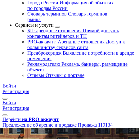
Города России
Информация об объектах
по городам России
Словарь терминов
Словарь терминов
рынка
Сервисы и услуги
БП: арендные отношения
Прямой доступ к
контактам ритейлеров и ТЦ
PRO-аккаунт: Арендные отношения
Доступ к
большинству сервисов сайта
Предброкеридж
Выявление потребности в аренде
помещения
Рекламодателю
Реклама, баннеры, размещение
объекта
Отзывы
Отзывы о портале
Войти
Регистрация
Войти
Регистрация
Перейти
на PRO-аккаунт
Предложение об аренде и продаже
Продажа
119134