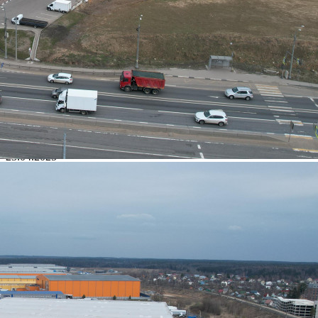
Навигация
Характеристики
О помещении
Где находится
Контакты
Другие объявления
Характеристики помещения
№ объявления
115878
Дата размещения
23.04.2025
Город
Солнечногорск
Адрес
тер. Гринстор-Север, стр 1а
Расположено
Торговый Центр
Этаж
1
Предлагается
Аренда
Желаемый / подходящий вид деятельности
Торговое