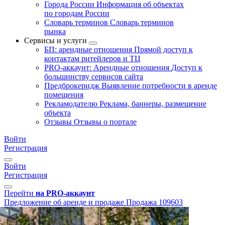
Города России
Информация об объектах
по городам России
Словарь терминов
Словарь терминов
рынка
Сервисы и услуги
БП: арендные отношения
Прямой доступ к
контактам ритейлеров и ТЦ
PRO-аккаунт: Арендные отношения
Доступ к
большинству сервисов сайта
Предброкеридж
Выявление потребности в аренде
помещения
Рекламодателю
Реклама, баннеры, размещение
объекта
Отзывы
Отзывы о портале
Войти
Регистрация
Войти
Регистрация
Перейти
на PRO-аккаунт
Предложение об аренде и продаже
Продажа
109603