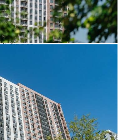
Характеристики
О помещении
Где находится
Контакты
Другие объявления
Характеристики помещения
№ объявления
109603
Дата размещения
27.08.2025
Город
Видное
Адрес
деревня Тарычево, Фруктовые сады улица, д.2/10
Расположено
Этаж
-2
Предлагается
Продажа
Желаемый / подходящий вид деятельности
Не указано
Назначение
Не указано