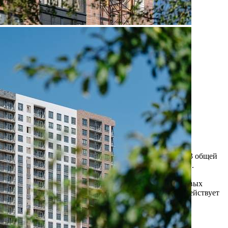
Продажа
109603 - Г. ВИДНОЕ,
ДЕРЕВНЯ ТАРЫЧЕВО,
ФРУКТОВЫЕ САДЫ
УЛИЦА, Д.2/10
Москва / Московская обл
Получить контакты
Посмотреть на карте
Прямая продажа от застройщика! Кладовая номер 153 общей
площадью 5.9 кв. м на -2-м этаже в ЖК "1-й Южный".
Рассрочка на кладовые в готовых объектах: ГК ФСК
предлагает программу рассрочки на кладовые в готовых
объектах. На кладовые в ЖК «1-й Южный» корп. 2 действует
рассрочка сроком до года. ПВ от 30%. Рассро...
336 (+2)
Навигация