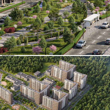
Характеристики
О помещении
Где находится
Контакты
Другие объявления
Характеристики помещения
№ объявления
109163
Дата размещения
04.08.2024
Город
Видное
Адрес
деревня Тарычево, Фруктовые сады улица, д.2/10
Расположено
Этаж
-2
Предлагается
Продажа
Желаемый / подходящий вид деятельности
Не указано
Назначение
Не указано
Размер площади (м2)