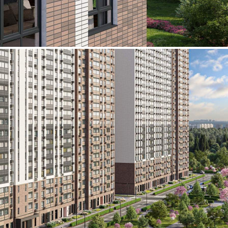
Продажа
109163 - Г. ВИДНОЕ,
ДЕРЕВНЯ ТАРЫЧЕВО,
ФРУКТОВЫЕ САДЫ
УЛИЦА, Д.2/10
Москва / Московская обл
Получить контакты
Посмотреть на карте
Прямая продажа от застройщика! Кладовая номер 74 общей
площадью 5.2 кв.м. на -2-м этаже в ЖК "1-й Южный".
[#5965877#]
337 (+3)
Навигация