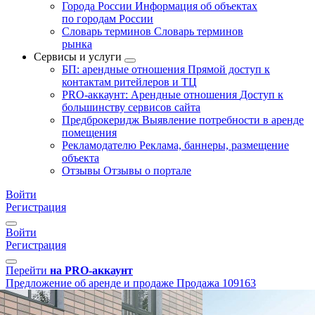
Города России
Информация об объектах
по городам России
Словарь терминов
Словарь терминов
рынка
Сервисы и услуги
БП: арендные отношения
Прямой доступ к
контактам ритейлеров и ТЦ
PRO-аккаунт: Арендные отношения
Доступ к
большинству сервисов сайта
Предброкеридж
Выявление потребности в аренде
помещения
Рекламодателю
Реклама, баннеры, размещение
объекта
Отзывы
Отзывы о портале
Войти
Регистрация
Войти
Регистрация
Перейти
на PRO-аккаунт
Предложение об аренде и продаже
Продажа
109163