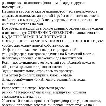
расширения жилищного фонда : мансарда и другие
помещения.)
Первый и второй этажи отапливаются ,( есть возможность
сделать отапливаемыми третий (трубы отопления выведены
на 3й этаж и мансарду). В не курортный сезон постоянные
жильцы с октября по май .
Все объекты находятся в одном здании,с отдельными входами
и имеют статус ОТДЕЛЬНЫХ ОБЪЕКТОВ недвижимости с
КАДАСТРОВЫМИ ПАСПОРТАМИ И
СВИДЕТЕЛЬСТВАМИ НА ПРАВО СОБСТВЕННОСТИ, что
удобно для коллективной собственности.
-Кафе и столовая имеют входы с центральной
улицы(федеральная трасса ведущая на Крымский мост и
переправу) поселка, с парковкой для посетителей.
Комплекс функционирует круглый год. Годовой доход от
общепита превышает доход от гостиницы.
Здание капитальное, строилось по проекту:
арм бетон (монолит) кирпич, блок , кафель.
Электроснабжение 45 кВт магистральный газ,вода,
канализация.
Расположен в центре Пересыпи рядом:
рынки," Пятерочка,"магазины, маршрутки, стоянка
такси,почта, аптека и др.
Участок 10 соток,огорожен забором.двор тротуарная плитка,
беседки. плодовые деревья, виноград, навес стоянка на 10