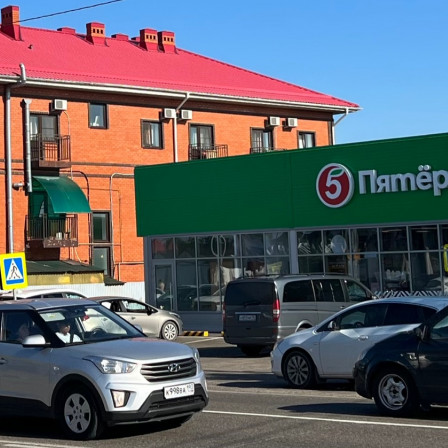
Круглогодичный,"раскрученный" на Азовском море в
курортном поселке Пересыпь. Расстояние до мор...
466 (+1)
Навигация
Характеристики
О помещении
Где находится
Контакты
Другие объявления
Характеристики помещения
№ объявления
103729
Дата размещения
23.09.2023
Город
Темрюк
Адрес
поселок Пересыпь, Бондаревой улица, д.33Ж
Расположено
Этаж
-2
Предлагается
Продажа