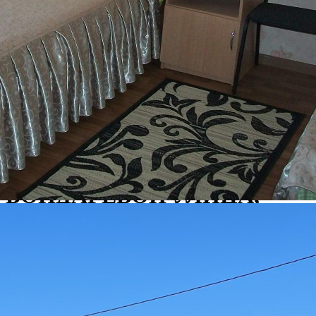
Продажа
103729 - Г. ТЕМРЮК,
ПОСЕЛОК ПЕРЕСЫПЬ,
БОНДАРЕВОЙ УЛИЦА,
Д.33Ж
Краснодарский край
Получить контакты
Посмотреть на карте
Продаю готовый бизнес, стабильно приносящий доход
круглый год - гостевой комплекс, полностью
укомплектованный оборудованием для нормальной работы.