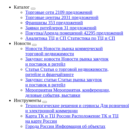
Каталог
Торговые сети
2109 предложений
Торговые центры
2031 предложений
Франшизы
353 предложений
Заявки ритейлеров
31 предложений
Покупка/Аренда помещений
42295 предложений
Аналитика ТЦ и СП
Статистика по ТЦ и СП
Новости
Новости
Новости рынка коммерческой
торговой недвижимости
Закупки: новости
Новости рынка закупок
и поставок в ритейл
Статьи
Статьи о торговой недвижимости,
ритейле и франчайзинге
Закупки: статьи
Статьи рынка закупок
и поставок в ритейл
Мероприятия
Мероприятия, конференции,
деловые события, выставки
Инструменты
Технологические решения и сервисы
Для рознично
и электронной коммерции
Карта ТК и ТЦ России
Расположение ТК и ТЦ
на карте России
Города России
Информация об объектах