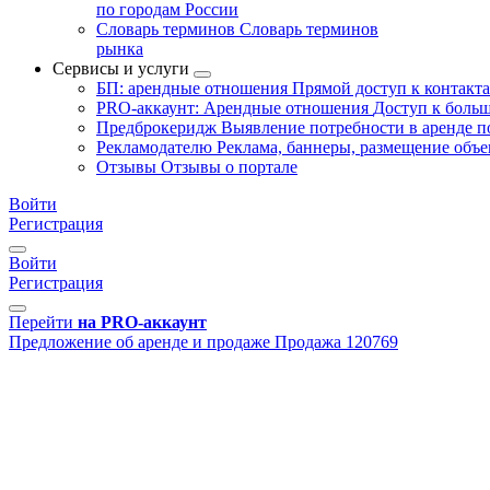
по городам России
Словарь терминов
Словарь терминов
рынка
Сервисы и услуги
БП: арендные отношения
Прямой доступ к контакт
PRO-аккаунт: Арендные отношения
Доступ к больш
Предброкеридж
Выявление потребности в аренде 
Рекламодателю
Реклама, баннеры, размещение объе
Отзывы
Отзывы о портале
Войти
Регистрация
Войти
Регистрация
Перейти
на PRO-аккаунт
Предложение об аренде и продаже
Продажа
120769