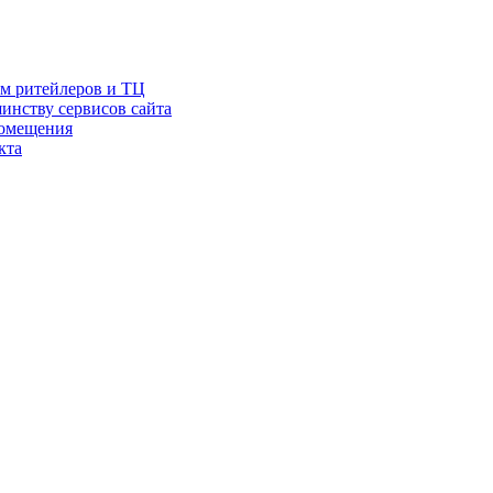
ам ритейлеров и ТЦ
инству сервисов сайта
помещения
кта