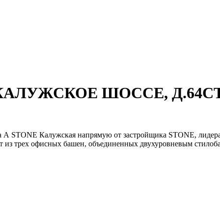
РОКАЛУЖСКОЕ ШОССЕ, Д.64С
асса А STONE Калужская напрямую от застройщика STONE, лиде
 из трех офисных башен, объединенных двухуровневым стилобато