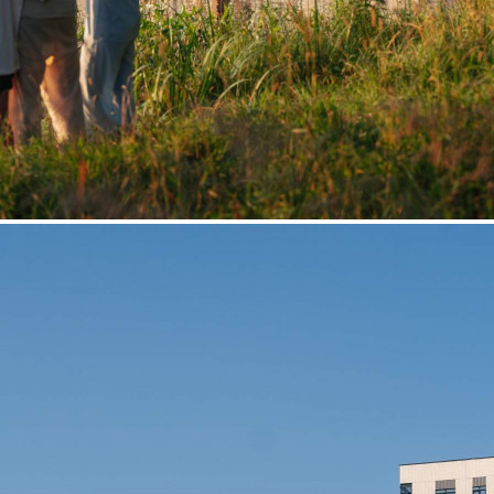
Продажа
121311 - Г. МОСКВА,
ЛЕНИНГРАДСКОЕ
ШОССЕ, Д.228К4
Москва / Московская обл
Получить контакты
Посмотреть на карте
Прямая продажа от застройщика! Кладовая номер 118К общей
площадью 6.3 кв. м на -1-м этаже в ЖК «1-й