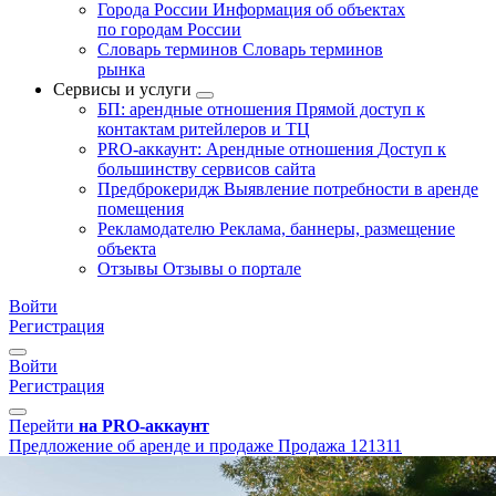
Города России
Информация об объектах
по городам России
Словарь терминов
Словарь терминов
рынка
Сервисы и услуги
БП: арендные отношения
Прямой доступ к
контактам ритейлеров и ТЦ
PRO-аккаунт: Арендные отношения
Доступ к
большинству сервисов сайта
Предброкеридж
Выявление потребности в аренде
помещения
Рекламодателю
Реклама, баннеры, размещение
объекта
Отзывы
Отзывы о портале
Войти
Регистрация
Войти
Регистрация
Перейти
на PRO-аккаунт
Предложение об аренде и продаже
Продажа
121311