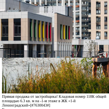
Прямая продажа от застройщика! Кладовая номер 118К общей
площадью 6.3 кв. м на -1-м этаже в ЖК «1-й
Ленинградский»[#7630043#]