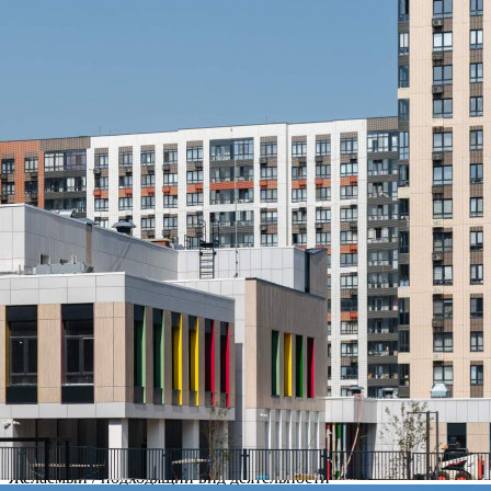
Ленинградский»[#7630043#]
312 (+1)
Навигация
Характеристики
О помещении
Где находится
Контакты
Другие объявления
Характеристики помещения
№ объявления
121311
Дата размещения
01.04.2026
Город
Москва
Адрес
Ленинградское шоссе, д.228к4
Расположено
Этаж
-1
Предлагается
Продажа
Желаемый / подходящий вид деятельности