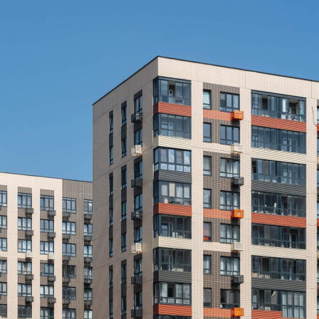
Не указано
Назначение
Не указано
Размер площади (м2)
6.3
Цена за помещение
689 850 руб.
О помещении