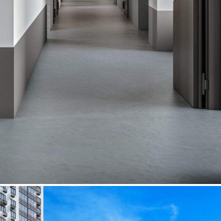
Характеристики
О помещении
Где находится
Контакты
Другие объявления
Характеристики помещения
№ объявления
118210
Дата размещения
27.09.2025
Город
Люберцы
Адрес
Рождественская улица, д.6
Расположено
Этаж
-1
Предлагается
Продажа
Желаемый / подходящий вид деятельности
Не указано
Назначение
Не указано