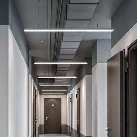
Продажа
118210 - Г. ЛЮБЕРЦЫ,
РОЖДЕСТВЕНСКАЯ
УЛИЦА, Д.6
Москва / Московская обл
Получить контакты
Посмотреть на карте
Прямая продажа от застройщика! Кладовая номер 101К общей
площадью 5.6 кв. м на -1-м этаже в ЖК «1-й Лермонтовский».
Дополнительная скидка 2% на покупку 2-й и последующей
недвижимости: для клиентов предоставляется специальная
скидка до 2%. Скидку на вторую или последующую покупку
можно получить при приобретен...
171 (+1)
Навигация