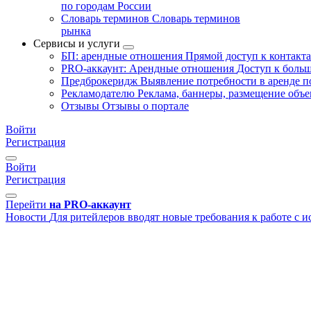
по городам России
Словарь терминов
Словарь терминов
рынка
Сервисы и услуги
БП: арендные отношения
Прямой доступ к контакт
PRO-аккаунт: Арендные отношения
Доступ к больш
Предброкеридж
Выявление потребности в аренде 
Рекламодателю
Реклама, баннеры, размещение объе
Отзывы
Отзывы о портале
Войти
Регистрация
Войти
Регистрация
Перейти
на PRO-аккаунт
Новости
Для ритейлеров вводят новые требования к работе с 