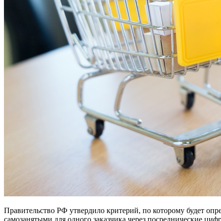
Правительство РФ утвердило критерий, по которому будет оп
самозанятыми для одного заказчика через посреднические ци