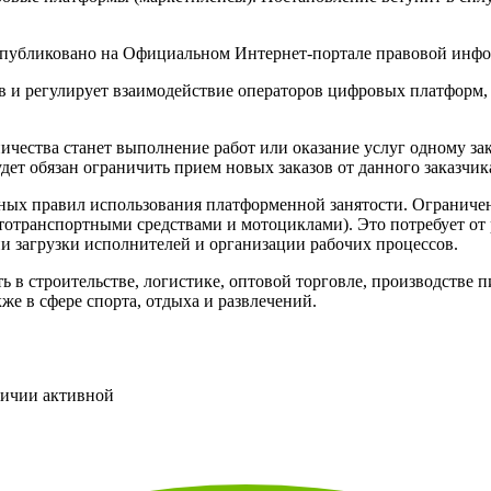
 опубликовано на Официальном Интернет-портале правовой инф
 и регулирует взаимодействие операторов цифровых платформ, 
чества станет выполнение работ или оказание услуг одному зак
ет обязан ограничить прием новых заказов от данного заказчик
ных правил использования платформенной занятости. Ограничени
тотранспортными средствами и мотоциклами). Это потребует о
 загрузки исполнителей и организации рабочих процессов.
ь в строительстве, логистике, оптовой торговле, производств
кже в сфере спорта, отдыха и развлечений.
личии активной