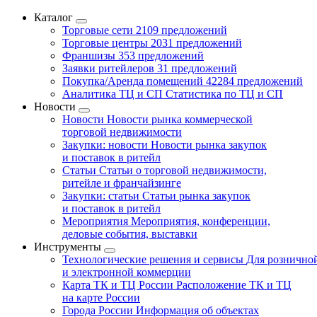
Каталог
Торговые сети
2109 предложений
Торговые центры
2031 предложений
Франшизы
353 предложений
Заявки ритейлеров
31 предложений
Покупка/Аренда помещений
42284 предложений
Аналитика ТЦ и СП
Статистика по ТЦ и СП
Новости
Новости
Новости рынка коммерческой
торговой недвижимости
Закупки: новости
Новости рынка закупок
и поставок в ритейл
Статьи
Статьи о торговой недвижимости,
ритейле и франчайзинге
Закупки: статьи
Статьи рынка закупок
и поставок в ритейл
Мероприятия
Мероприятия, конференции,
деловые события, выставки
Инструменты
Технологические решения и сервисы
Для рознично
и электронной коммерции
Карта ТК и ТЦ России
Расположение ТК и ТЦ
на карте России
Города России
Информация об объектах