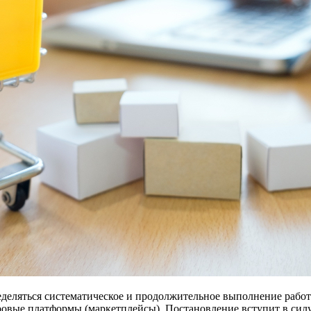
ределяться систематическое и продолжительное выполнение раб
фровые платформы (маркетплейсы). Постановление вступит в си