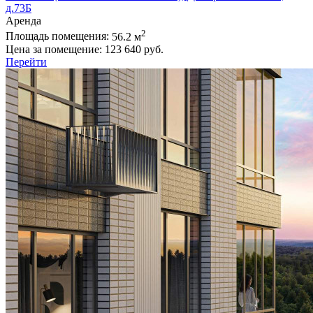
д.73Б
Аренда
2
Площадь помещения:
56.2 м
Цена за помещение:
123 640 руб.
Перейти