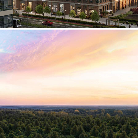
Продажа
125461 - Г. ХИМКИ,
ИВАКИНО КВАРТАЛ, Д.1
Москва / Московская обл
Получить контакты
Посмотреть на карте
Прямая продажа от застройщика! Кладовая номер 7 общей
площадью 3.3 кв. м на -1-м этаже в ЖК «1-й
Химкинский»[#8360707#]
51 (+1)
Навигация
Характеристики
О помещении
Где находится
Контакты