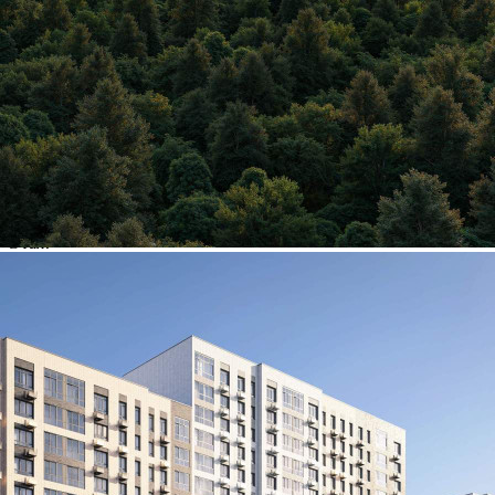
Другие объявления
Характеристики помещения
№ объявления
125461
Дата размещения
25.07.2026
Город
Химки
Адрес
Ивакино квартал, д.1
Расположено
Этаж
-1
Предлагается
Продажа
Желаемый / подходящий вид деятельности
Не указано
Назначение
Не указано
Размер площади (м2)
3.3
Цена за помещение
457 050 руб.
О помещении