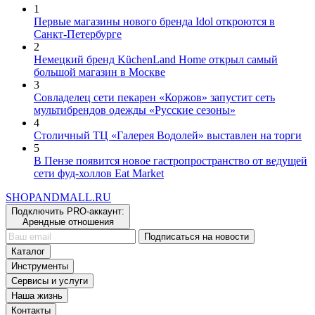
1
Первые магазины нового бренда Idol откроются в
Санкт-Петербурге
2
Немецкий бренд KüchenLand Home открыл самый
большой магазин в Москве
3
Совладелец сети пекарен «Коржов» запустит сеть
мультибрендов одежды «Русские сезоны»
4
Столичный ТЦ «Галерея Водолей» выставлен на торги
5
В Пензе появится новое гастропространство от ведущей
сети фуд-холлов Eat Market
SHOP
AND
MALL.RU
Подключить PRO-аккаунт:
Арендные отношения
Подписаться на новости
Каталог
Инструменты
Сервисы и услуги
Наша жизнь
Контакты