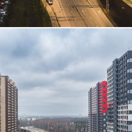
Аренда
101742 - Г. ЗВЕНИГОРОД,
ЛАПИНСКИЙ ПЕРЕУЛОК,
Д.28Г
Москва / Московская обл
Получить контакты
Посмотреть на карте
Сдается помещение площадью 58.9 м2, в прямую аренду на
любой срок. Помещение располагается в 25-этажном здании.
Помещение находится на 1 этаже здания. Возможное
назначение - прочее, помещение под чистовую отделку,
внутри есть водоснабжение. Отдельный вход с улицы, здание
открыто круглосуточно. Парковка авт...
535 (+1)
Навигация