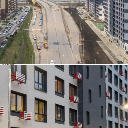
Характеристики
О помещении
Где находится
Контакты
Другие объявления
Характеристики помещения
№ объявления
101742
Дата размещения
13.12.2022
Город
Звенигород
Адрес
Лапинский переулок, д.28Г
Расположено
Этаж
1
Предлагается
Аренда
Желаемый / подходящий вид деятельности
Не указано
Назначение
Не указано