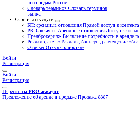
по городам России
Словарь терминов
Словарь терминов
рынка
Сервисы и услуги
БП: арендные отношения
Прямой доступ к контакт
PRO-аккаунт: Арендные отношения
Доступ к больш
Предброкеридж
Выявление потребности в аренде 
Рекламодателю
Реклама, баннеры, размещение объе
Отзывы
Отзывы о портале
Войти
Регистрация
Войти
Регистрация
Перейти
на PRO-аккаунт
Предложение об аренде и продаже
Продажа
8387