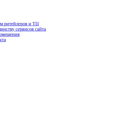
ам ритейлеров и ТЦ
инству сервисов сайта
помещения
кта