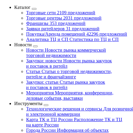
Каталог
Торговые сети
2109 предложений
Торговые центры
2031 предложений
Франшизы
353 предложений
Заявки ритейлеров
31 предложений
Покупка/Аренда помещений
42296 предложений
Аналитика ТЦ и СП
Статистика по ТЦ и СП
Новости
Новости
Новости рынка коммерческой
торговой недвижимости
Закупки: новости
Новости рынка закупок
и поставок в ритейл
Статьи
Статьи о торговой недвижимости,
ритейле и франчайзинге
Закупки: статьи
Статьи рынка закупок
и поставок в ритейл
Мероприятия
Мероприятия, конференции,
деловые события, выставки
Инструменты
Технологические решения и сервисы
Для рознично
и электронной коммерции
Карта ТК и ТЦ России
Расположение ТК и ТЦ
на карте России
Города России
Информация об объектах