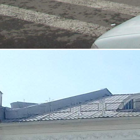
Аренда
Street retail
4046 - Г. ЯРОСЛАВЛЬ, УЛ.
КОМСОМОЛЬСКАЯ, Д.20
Ярославская обл
Получить контакты
Посмотреть на карте
Центр, ул. Комсомольская, д.20, торговые помещения на 1, 2 и
3 этаже торгового центра, от 170м2, 1 линия, отдельный вход,
качественный ремонт, все коммуникации, самый высокий
трафик в г.Ярославль, расположение прямо на остановке
общественного транспорта, сдаю, 8-920-654-72-04.
590 (+1)