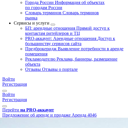
Города России
Информация об объектах
по городам России
Словарь терминов
Словарь терминов
рынка
Сервисы и услуги
БП: арендные отношения
Прямой доступ к
контактам ритейлеров и ТЦ
PRO-аккаунт: Арендные отношения
Доступ к
большинству сервисов сайта
Предброкеридж
Выявление потребности в аренде
помещения
Рекламодателю
Реклама, баннеры, размещение
объекта
Отзывы
Отзывы о портале
Войти
Регистрация
Войти
Регистрация
Перейти
на PRO-аккаунт
Предложение об аренде и продаже
Аренда
4046