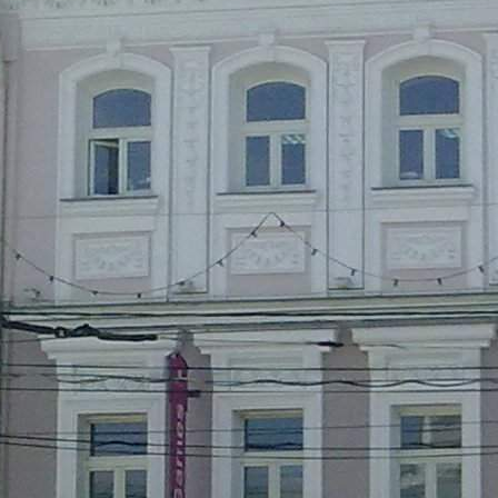
Навигация
Характеристики
О помещении
Где находится
Контакты
Другие объявления
Характеристики помещения
№ объявления
4046
Дата размещения
20.01.2020
Город
Ярославль
Адрес
ул. Комсомольская, д.20
Расположено
Street retail
Этаж
1
Предлагается
Аренда
Желаемый / подходящий вид деятельности
Не указан