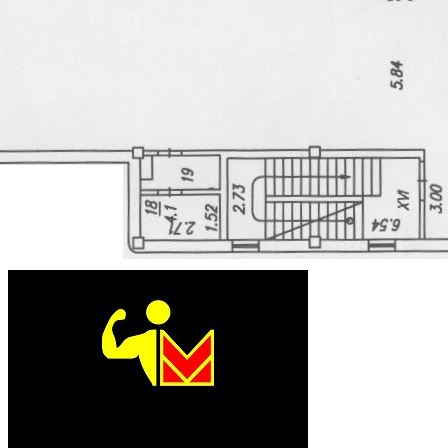
Байт
Телефон
+7-913-929-30-45
E-mail
sergeev@byte.ru
Показать контакты
Под параметры Вашего помещения подходит 37
ритейлеров