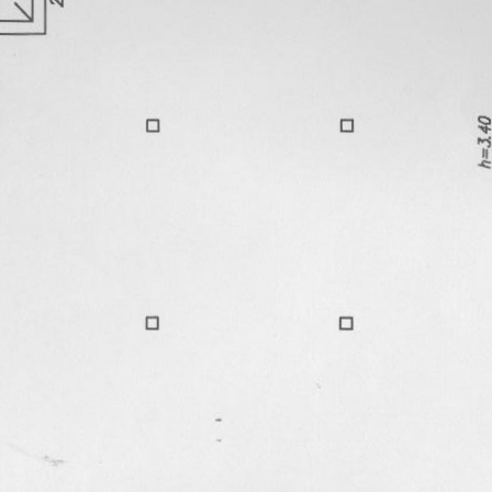
20.01.2020
Город
Новосибирск
Адрес
ул. Челюскинцев, 14/2
Расположено
Street retail
Этаж
2
Предлагается
Аренда
Желаемый / подходящий вид деятельности
Не указан
Назначение
Торговое
Размер площади (м2)
824
Цена за помещение
650 000 руб.
Цена за 1 кв. м
9 466 руб.
О помещении