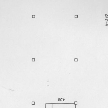
<p>Помещения расположены на 2-м этаже бизнес-центра 2006
года постройки. Здание находится на 1-й линии оживленной
автомагистрали в шаговой доступности от главного ж/д
вокзала города на пересечении 2-х улиц (светофор с
пешеходным переходом находится непосредственно возле
дверей здания). Витринное остекление. Дебаркадер, грузовой