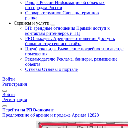
Города России
Информация об объектах
по городам России
Словарь терминов
Словарь терминов
рынка
Сервисы и услуги
БП: арендные отношения
Прямой доступ к
контактам ритейлеров и ТЦ
PRO-аккаунт: Арендные отношения
Доступ к
большинству сервисов сайта
Предброкеридж
Выявление потребности в аренде
помещения
Рекламодателю
Реклама, баннеры, размещение
объекта
Отзывы
Отзывы о портале
Войти
Регистрация
Войти
Регистрация
Перейти
на PRO-аккаунт
Предложение об аренде и продаже
Аренда
12828