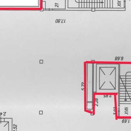
УЛ. ЧЕЛЮСКИНЦЕВ, 14/2
Новосибирская обл
Получить контакты
Посмотреть на карте
Помещения расположены на 2-м этаже бизнес-центра 2006
года постройки. Здание находится на 1-й линии оживленной
автомагистрали в шаговой доступности от главного ж/д
вокзала города на пересечении 2-х улиц (светофор с
пешеходным переходом находится непосредственно возле
дверей здания). Витринное остекление. Деба...
748 (+1)
Навигация
Характеристики
О помещении
Где находится
Контакты
Другие объявления
Характеристики помещения
№ объявления
12828
Дата размещения