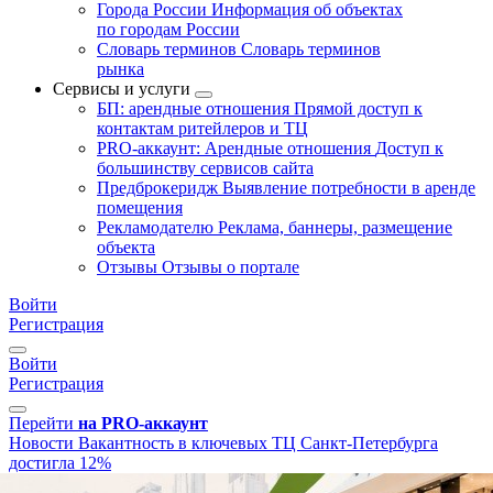
Города России
Информация об объектах
по городам России
Словарь терминов
Словарь терминов
рынка
Сервисы и услуги
БП: арендные отношения
Прямой доступ к
контактам ритейлеров и ТЦ
PRO-аккаунт: Арендные отношения
Доступ к
большинству сервисов сайта
Предброкеридж
Выявление потребности в аренде
помещения
Рекламодателю
Реклама, баннеры, размещение
объекта
Отзывы
Отзывы о портале
Войти
Регистрация
Войти
Регистрация
Перейти
на PRO-аккаунт
Новости
Вакантность в ключевых ТЦ Санкт-Петербурга
достигла 12%