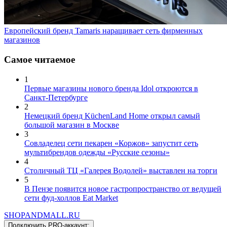
Европейский бренд Tamaris наращивает сеть фирменных
магазинов
Самое читаемое
1
Первые магазины нового бренда Idol откроются в
Санкт-Петербурге
2
Немецкий бренд KüchenLand Home открыл самый
большой магазин в Москве
3
Совладелец сети пекарен «Коржов» запустит сеть
мультибрендов одежды «Русские сезоны»
4
Столичный ТЦ «Галерея Водолей» выставлен на торги
5
В Пензе появится новое гастропространство от ведущей
сети фуд-холлов Eat Market
SHOP
AND
MALL.RU