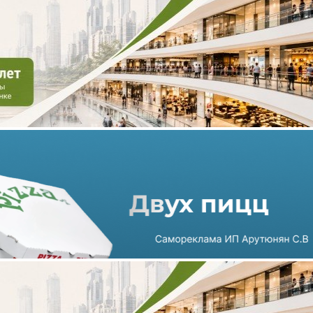
Вакантность в ключевых ТЦ
Санкт-Петербурга достигла
12%
08.06.2023 г. в 16:33
1 мин
По данным консалтинговой компании NF Group, доля
свободных площадей в ключевых торговых центрах северной
столицы в июне 2023 года снизилась на 0,6 п. п. и достигла