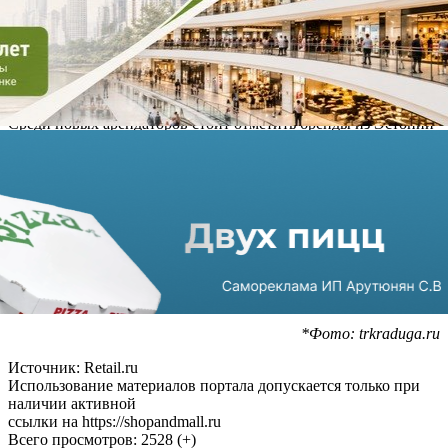
12%. Аналитики компании считают, что вакантность в
данных ТЦ к концу нынешнего года составит 4% и ниже.
Так доля свободных площадей в ТРЦ «Мега Парнас» и ТРЦ
«Мега Дыбенко» составляет 30%, а в остальных - от 0,1% до
12%.
Среди новых арендаторов стоит отметить бренды из Эстонии
(
магазин нижнего белья Bonbon Lingerie
), Америки (магазин
одежды Woolrich) и Германии (магазин спортивной одежды
Plein Sport), а также отечественные марки.
Временно закрытые магазины иностранных ритейлеров
снизили долю занимаемых площадей с 7% в декабре до 2% в
июне в исследуемых торговых центрах Санкт-Петербурга.
Напомним, ранее эксперты рынка торговой недвижимости
отмечали, что
в ТЦ Сочи вакантность тоже снижается
.
*Фото: trkraduga.ru
Источник: Retail.ru
Использование материалов портала допускается только при
наличии активной
ссылки на https://shopandmall.ru
Всего просмотров:
2528 (+)