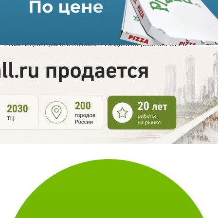
Рядом с комплексом будут оборудованы парковка, детская и
спортивная площадки.
Реализация проекта позволит создать 50 рабочих мест.
Проект сопровождает персональный менеджер Центра
содействия строительству при правительстве Подмосковья.
*Фото: mosregtoday.ru
Источник: Подмосковье Сегодня
Использование материалов портала допускается только при
наличии активной
ссылки на https://shopandmall.ru
Всего просмотров:
1833 (+1)