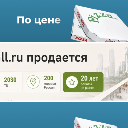
В Подмосковье построят ТРК
за 140 млн рублей
07.12.2022 г. в 10:28
1 мин
В деревне Осташево в Московской области появится торгово-
развлекательный комплекс площадью 3 552 кв. метров.
Инвестиции в проект составят 140 млн рублей. Застройщик -
индивидуальный предприниматель.
В новом ТРК разместятся магазины, коворкинг-зона и фуд-
корт на 60 посадочных мест.