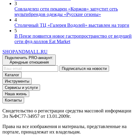
3
Совладелец сети пекарен «Коржов» запустит сеть
мультибрендов одежды «Русские сезоны»
4
Столичный ТЦ «Галерея Водолей» выставлен на торги
5
В Пензе появится новое гастропространство от ведущей
сети фуд-холлов Eat Market
SHOP
AND
MALL.RU
Подключить PRO-аккаунт:
Арендные отношения
Подписаться на новости
Каталог
Инструменты
Сервисы и услуги
Наша жизнь
Контакты
Свидетельство о регистрации средства массовой информации
Эл №ФС77-34957 от 13.01.2009г.
Права на все изображения и материалы, представленные на
портале, принадлежат их владельцам.