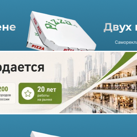
ТРЦ «РИО» в Санкт-
Петербурге стал
выставочным центром
22.04.2022 г. в 12:16
1 мин
В одной из главных галерей торгово-развлекательного центра
«РИО» в Санкт-Петербурге появилось уникальное арт-
пространство «РИО-art». Оно занимает площадь 177 кв.
метров.