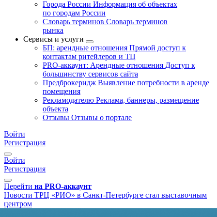
Города России
Информация об объектах
по городам России
Словарь терминов
Словарь терминов
рынка
Сервисы и услуги
БП: арендные отношения
Прямой доступ к
контактам ритейлеров и ТЦ
PRO-аккаунт: Арендные отношения
Доступ к
большинству сервисов сайта
Предброкеридж
Выявление потребности в аренде
помещения
Рекламодателю
Реклама, баннеры, размещение
объекта
Отзывы
Отзывы о портале
Войти
Регистрация
Войти
Регистрация
Перейти
на PRO-аккаунт
Новости
ТРЦ «РИО» в Санкт-Петербурге стал выставочным
центром