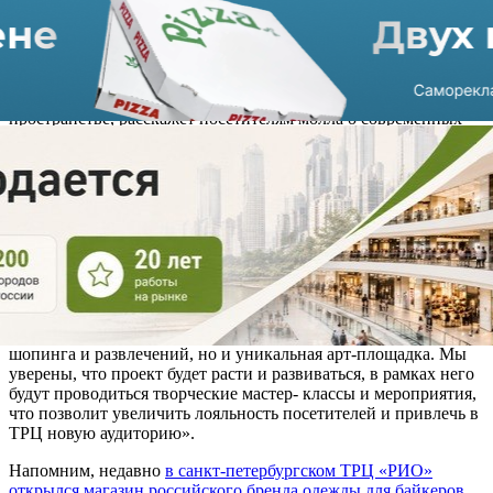
Уникальный выставочный проект запущен торговым центром
совместно с галереей Татьяны Тянговой и творческим
«Четыре стихии». Серия выставок (живописи, скульптуры,
графики, керамики и пр.), которая будет представлена в арт-
пространстве, расскажет посетителям молла о современных
тенденциях и именах, ставших популярными среди ценителей
искусства. Также здесь планируется проведение культурно-
просветительских мероприятий и других увлекательных
ивентов для посетителей ТРЦ.
Анна Никандрова, партнер Nikoliers (консалтинговая
компания, занимающаяся комплексным управлением ТРЦ
«РИО»), рассказала: «Запуск выставочного проекта «РИО-art»
стал значимым событием этой весны. Приобщение к
искусству является важнейшей составляющей современной
жизни. ТРЦ «РИО» сегодня – это не просто место для
шопинга и развлечений, но и уникальная арт-площадка. Мы
уверены, что проект будет расти и развиваться, в рамках него
будут проводиться творческие мастер- классы и мероприятия,
что позволит увеличить лояльность посетителей и привлечь в
ТРЦ новую аудиторию».
Напомним, недавно
в санкт-петербургском ТРЦ «РИО»
открылся магазин российского бренда одежды для байкеров
.