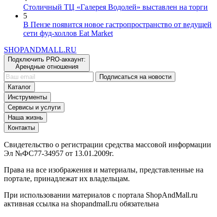
Столичный ТЦ «Галерея Водолей» выставлен на торги
5
В Пензе появится новое гастропространство от ведущей
сети фуд-холлов Eat Market
SHOP
AND
MALL.RU
Подключить PRO-аккаунт:
Арендные отношения
Подписаться на новости
Каталог
Инструменты
Сервисы и услуги
Наша жизнь
Контакты
Свидетельство о регистрации средства массовой информации
Эл №ФС77-34957 от 13.01.2009г.
Права на все изображения и материалы, представленные на
портале, принадлежат их владельцам.
При использовании материалов с портала ShopAndMall.ru
активная ссылка на shopandmall.ru обязательна
Мы в соц.сетях