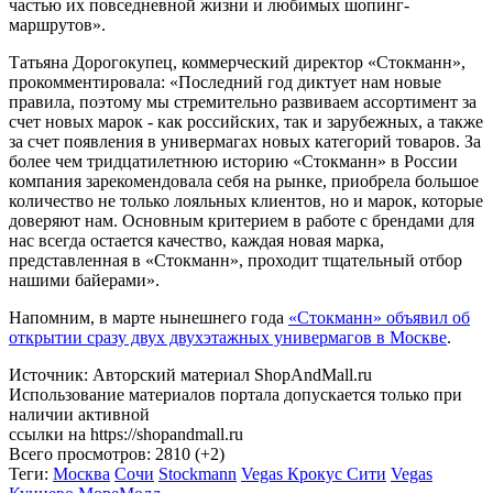
частью их повседневной жизни и любимых шопинг-
маршрутов».
Татьяна Дорогокупец, коммерческий директор «Стокманн»,
прокомментировала: «Последний год диктует нам новые
правила, поэтому мы стремительно развиваем ассортимент за
счет новых марок - как российских, так и зарубежных, а также
за счет появления в универмагах новых категорий товаров. За
более чем тридцатилетнюю историю «Стокманн» в России
компания зарекомендовала себя на рынке, приобрела большое
количество не только лояльных клиентов, но и марок, которые
доверяют нам. Основным критерием в работе с брендами для
нас всегда остается качество, каждая новая марка,
представленная в «Стокманн», проходит тщательный отбор
нашими байерами».
Напомним, в марте нынешнего года
«Стокманн» объявил об
открытии сразу двух двухэтажных универмагов в Москве
.
Источник: Авторский материал ShopAndMall.ru
Использование материалов портала допускается только при
наличии активной
ссылки на https://shopandmall.ru
Всего просмотров:
2810 (+2)
Теги:
Москва
Сочи
Stockmann
Vegas Крокус Сити
Vegas