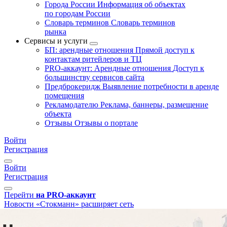
Города России
Информация об объектах
по городам России
Словарь терминов
Словарь терминов
рынка
Сервисы и услуги
БП: арендные отношения
Прямой доступ к
контактам ритейлеров и ТЦ
PRO-аккаунт: Арендные отношения
Доступ к
большинству сервисов сайта
Предброкеридж
Выявление потребности в аренде
помещения
Рекламодателю
Реклама, баннеры, размещение
объекта
Отзывы
Отзывы о портале
Войти
Регистрация
Войти
Регистрация
Перейти
на PRO-аккаунт
Новости
«Стокманн» расширяет сеть