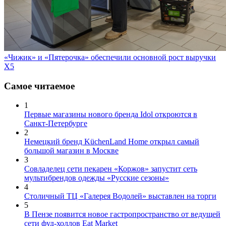
«Чижик» и «Пятерочка» обеспечили основной рост выручки
X5
Самое читаемое
1
Первые магазины нового бренда Idol откроются в
Санкт-Петербурге
2
Немецкий бренд KüchenLand Home открыл самый
большой магазин в Москве
3
Совладелец сети пекарен «Коржов» запустит сеть
мультибрендов одежды «Русские сезоны»
4
Столичный ТЦ «Галерея Водолей» выставлен на торги
5
В Пензе появится новое гастропространство от ведущей