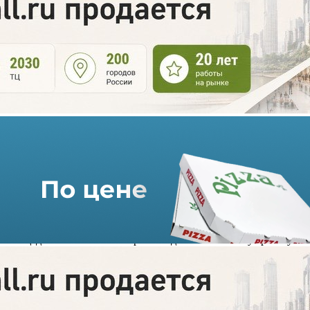
«Стокманн» расширяет сеть
10.04.2023 г. в 11:30
2 мин
В апреле 2023 года в столичных торгово-развлекательном
комплексе «Vegas Крокус Сити» и торгово-развлекательном
центре Columbus открылись новые универмаги «Стокманн»
площадью по 4 тыс кв. метров каждый. В мае начнут работу
магазин сети в ТРК «Vegas Кунцево» площадью 3,7 тыс кв.
метров и первый и единственный на юге России универмаг
сети площадью свыше 2 тыс кв. метров в сочинском ТРЦ
«МореМолл».