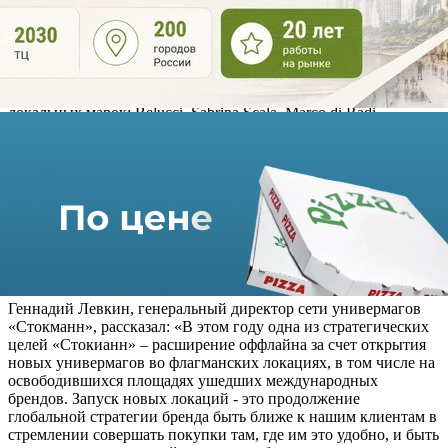
В новых торговых точках будут доступны товары (одежда для
мужчин и женщин, обувь и аксессуары) известных
международных брендов: Marc O'Polo, Esprit, Cinque, Desigual,
Furla, Naf Naf, Hugo, Boss, Karl Lagerfeld, Antony Morato, Guess
Jeans, Loft, Lerros, Cudgi, Pepe Jeans, Replay, Tommy Hilfiger и
Calvin Klein. А также будет представлена продукция
локальных марок: Belucci, Sabrina Scala, Marco di Radi,
D.Molina, Colorplay, Ever be. Помимо этого в универмагах
«Стокманн» в столичных торгцентрас можно будет
приобрести одежды и обувь для детей марок OVS, Choupette,
Mayoral, Aspaya, PlayToday, Pepe Jeans, Marc O’Polo Kids, Stella
McCartney, Ysabel Mora, S.Oliver, Nero Giardini и Levi’s. В
магазине в ТРЦ Columbus покупателям будут доступны
товары для дома брендов 21Maison, Coincasa, Cawo, Vandyck,
Bassetti, Pip Studio, Kersten, Leonardo, Andrea Fontebasso, Ziczac,
Tognana, Tiseco и Swiss Diamond.
Геннадий Левкин, генеральный директор сети универмагов
«Стокманн», рассказал: «В этом году одна из стратегических
целей «Стокианн» – расширение оффлайна за счет открытия
новых универмагов во флагманских локациях, в том числе на
освободившихся площадях ушедших международных
брендов. Запуск новых локаций - это продолжение
глобальной стратегии бренда быть ближе к нашим клиентам в
стремлении совершать покупки там, где им это удобно, и быть