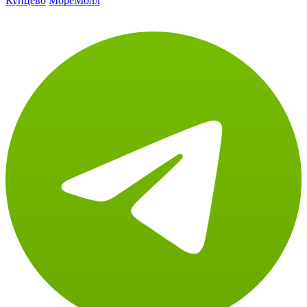
Кунцево
МореМолл