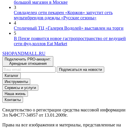
3
Совладелец сети пекарен «Коржов» запустит сеть
мультибрендов одежды «Русские сезоны»
4
Столичный ТЦ «Галерея Водолей» выставлен на торги
5
В Пензе появится новое гастропространство от ведущей
сети фуд-холлов Eat Market
SHOP
AND
MALL.RU
Подключить PRO-аккаунт:
Арендные отношения
Подписаться на новости
Каталог
Инструменты
Сервисы и услуги
Наша жизнь
Контакты
Свидетельство о регистрации средства массовой информации
Эл №ФС77-34957 от 13.01.2009г.
Права на все изображения и материалы, представленные на
портале, принадлежат их владельцам.