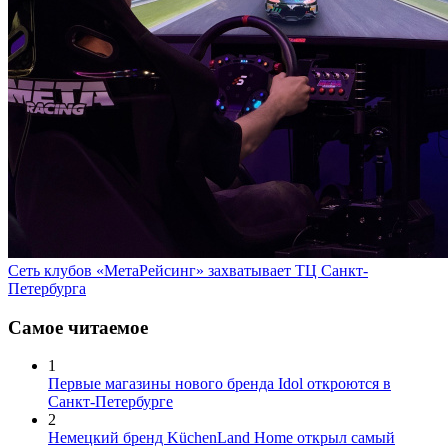
Сеть клубов «МетаРейсинг» захватывает ТЦ Санкт-
Петербурга
Самое читаемое
1
Первые магазины нового бренда Idol откроются в
Санкт-Петербурге
2
Немецкий бренд KüchenLand Home открыл самый
большой магазин в Москве