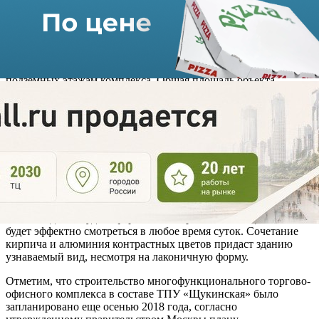
В двенадцатиэтажном здании будут расположены магазины,
офисы, развлекательные залы и предприятия. Первый этаж
займут продуктовый магазин и зона лобби. Парковка,
рассчитанная на 252 машиноместа, будет оборудована на трех
подземных этажам комплекса. Общая площадь объекта
составит 49 тысяч кв. метров.
Также здесь откроют кафе и столовую, которые будут удобно
соединены между собой. Это позволит с комфортом
проводить обеденный перерыв как посетителям, так и
сотрудникам комплекса. Вместимость объектов составит 40 и
125 посадочных мест соответственно.
Главный архитектор Москвы Сергей Кузнецов рассказал о
дизайне будущего торгово-офисного комплекса. По его
словам, здание будет оформлено в черно-золотых цветах, что
будет эффектно смотреться в любое время суток. Сочетание
кирпича и алюминия контрастных цветов придаст зданию
узнаваемый вид, несмотря на лаконичную форму.
Отметим, что строительство многофункционального торгово-
офисного комплекса в составе ТПУ «Щукинская» было
запланировано еще осенью 2018 года, согласно
утвержденному правительством Москвы плану.