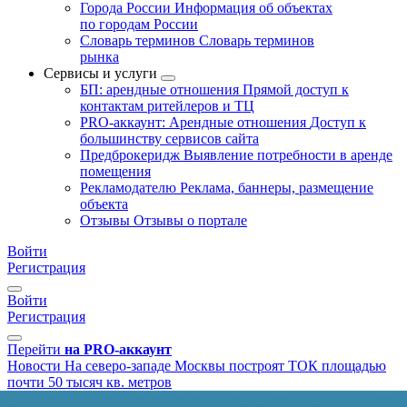
Города России
Информация об объектах
по городам России
Словарь терминов
Словарь терминов
рынка
Сервисы и услуги
БП: арендные отношения
Прямой доступ к
контактам ритейлеров и ТЦ
PRO-аккаунт: Арендные отношения
Доступ к
большинству сервисов сайта
Предброкеридж
Выявление потребности в аренде
помещения
Рекламодателю
Реклама, баннеры, размещение
объекта
Отзывы
Отзывы о портале
Войти
Регистрация
Войти
Регистрация
Перейти
на PRO-аккаунт
Новости
На северо-западе Москвы построят ТОК площадью
почти 50 тысяч кв. метров