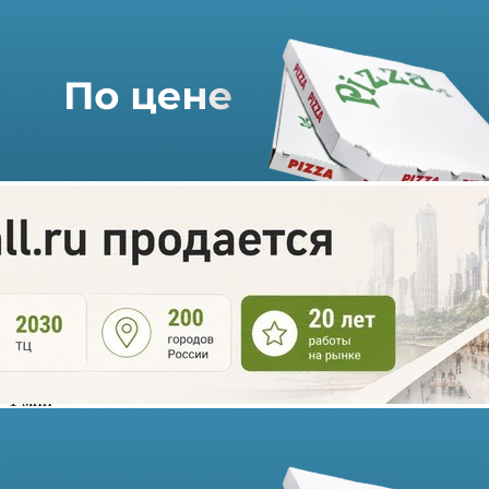
На северо-западе Москвы
построят ТОК площадью
почти 50 тысяч кв. метров
25.05.2021 г. в 12:48
1 мин
Многофункциональный торгово-офисный комплекс
планируют построить в районе Покровское-Стрешнево по
адресу: Полесский пр., вл. 16/2. Он войдет в состав ТПУ
«Щукинская».