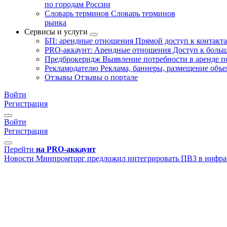
по городам России
Словарь терминов
Словарь терминов
рынка
Сервисы и услуги
БП: арендные отношения
Прямой доступ к контакт
PRO-аккаунт: Арендные отношения
Доступ к больш
Предброкеридж
Выявление потребности в аренде 
Рекламодателю
Реклама, баннеры, размещение объе
Отзывы
Отзывы о портале
Войти
Регистрация
Войти
Регистрация
Перейти
на PRO-аккаунт
Новости
Минпромторг предложил интегрировать ПВЗ в инфра