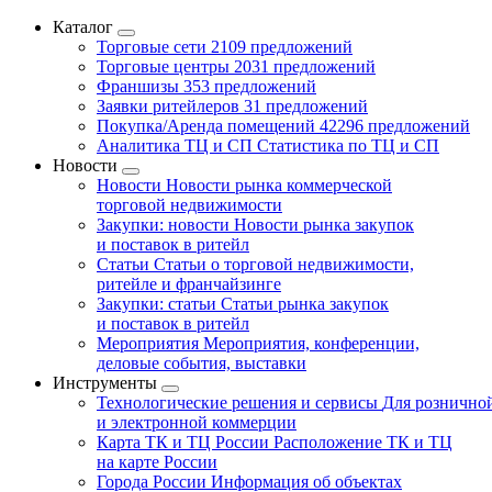
Каталог
Торговые сети
2109 предложений
Торговые центры
2031 предложений
Франшизы
353 предложений
Заявки ритейлеров
31 предложений
Покупка/Аренда помещений
42296 предложений
Аналитика ТЦ и СП
Статистика по ТЦ и СП
Новости
Новости
Новости рынка коммерческой
торговой недвижимости
Закупки: новости
Новости рынка закупок
и поставок в ритейл
Статьи
Статьи о торговой недвижимости,
ритейле и франчайзинге
Закупки: статьи
Статьи рынка закупок
и поставок в ритейл
Мероприятия
Мероприятия, конференции,
деловые события, выставки
Инструменты
Технологические решения и сервисы
Для рознично
и электронной коммерции
Карта ТК и ТЦ России
Расположение ТК и ТЦ
на карте России
Города России
Информация об объектах