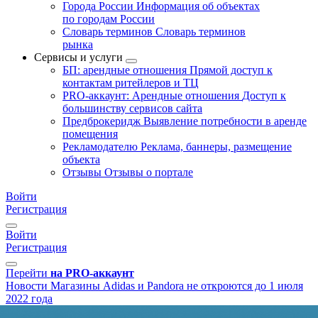
Города России
Информация об объектах
по городам России
Словарь терминов
Словарь терминов
рынка
Сервисы и услуги
БП: арендные отношения
Прямой доступ к
контактам ритейлеров и ТЦ
PRO-аккаунт: Арендные отношения
Доступ к
большинству сервисов сайта
Предброкеридж
Выявление потребности в аренде
помещения
Рекламодателю
Реклама, баннеры, размещение
объекта
Отзывы
Отзывы о портале
Войти
Регистрация
Войти
Регистрация
Перейти
на PRO-аккаунт
Новости
Магазины Adidas и Pandora не откроются до 1 июля
2022 года