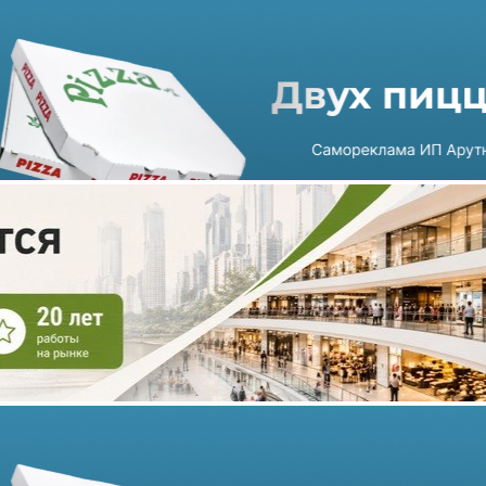
Магазины Adidas и Pandora
не откроются до 1 июля 2022
года
20.05.2022 г. в 12:12
1 мин
Немецкая транснациональная компания по производству
спортивных товаров, одежды и обуви Adidas практически
модернизировала логистические цепочки, а датский
ювелирный дом Pandora передал права на российский бизнес