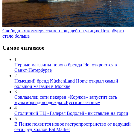
Свободных коммерческих площадей на улицах Петербурга
стало больше
Самое читаемое
1
Первые магазины нового бренда Idol откроются в
Санкт-Петербурге
2
Немецкий бренд KüchenLand Home открыл самый
большой магазин в Москве
3
Совладелец сети пекарен «Коржов» запустит сеть
мультибрендов одежды «Русские сезоны»
4
Столичный ТЦ «Галерея Водолей» выставлен на торги
5
В Пензе появится новое гастропространство от ведущей
сети фуд-холлов Eat Market