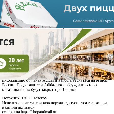
сербскому партнеру. Однако магазины сетей будут закрыты
минимум до 1 июля 2022 года.
Adidas уже забронировала распределительные центры и
склады в тех странах, откуда будут осуществляться поставки
товаров в Россию (ранее они находились в Европе).
Нерешенным для компании остается лишь вопрос
возобновления работы в РФ: будет это сделано через продажу
бизнеса локальному игроку, иностранной компании или через
смену вывески.
Pandora решила продать свой российский бизнес сербской
компании-партнеру. На данный момент ювелирный дом
обсуждает продолжение развития бизнеса на территории РФ.
Булат Шакиров, президент Союза торговых центров,
рассказал: «В настоящее время не могу подтвердить
информацию о планах Adidas и Pandora вернуться на рынок
России. Представители Adidas пока обсуждали, что их
магазины точно будут закрыты до 1 июля».
Источник: ТАСС Телеком
Использование материалов портала допускается только при
наличии активной
ссылки на https://shopandmall.ru