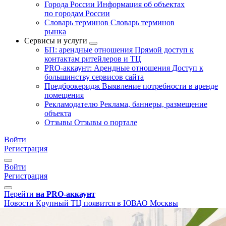
Города России
Информация об объектах
по городам России
Словарь терминов
Словарь терминов
рынка
Сервисы и услуги
БП: арендные отношения
Прямой доступ к
контактам ритейлеров и ТЦ
PRO-аккаунт: Арендные отношения
Доступ к
большинству сервисов сайта
Предброкеридж
Выявление потребности в аренде
помещения
Рекламодателю
Реклама, баннеры, размещение
объекта
Отзывы
Отзывы о портале
Войти
Регистрация
Войти
Регистрация
Перейти
на PRO-аккаунт
Новости
Крупный ТЦ появится в ЮВАО Москвы