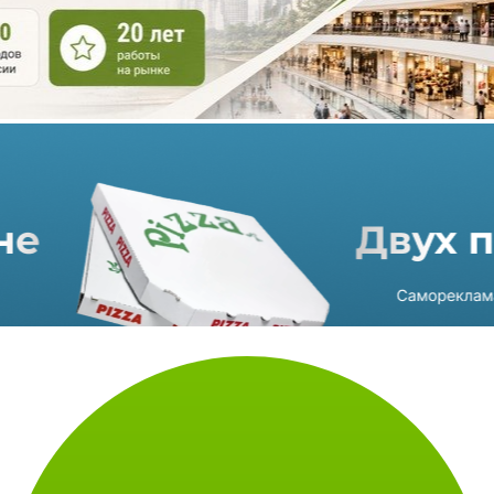
реализации инвестиционных проектов в строительстве и
контролю в области долевого строительства) сообщили, что
коммерческую часть ТПУ может представлять ТЦ указанных
выше параметров, под который будет выделен участок
площадью порядка 1,6 Га.
Инвестор для реализации проекта будет выбран с помощью
конкурса, стартовые условия которого уже утверждены
градостроительно-земельной комиссией столицы.
Выигравший получит право заключения договора купли-
продажи 99% в уставном капитале ООО ТПУ «Печатники».
Источник: New Retail
Использование материалов портала допускается только при
наличии активной
ссылки на https://shopandmall.ru
Всего просмотров:
1292 (+1)