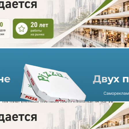
Крупный ТЦ появится в
ЮВАО Москвы
14.09.2021 г. в 08:14
1 мин
В Юго-Восточном административном округе Москвы
построят крупный торговый центр площадью 46 тыс кв.
метров. Здание, высотой не более 33 метров, будет входить в
состав транспортно-пересадочного узла «Печатники».
«Москомстройинвест» (столичном комитете по обеспечению