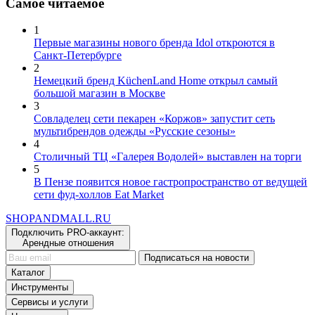
Самое читаемое
1
Первые магазины нового бренда Idol откроются в
Санкт-Петербурге
2
Немецкий бренд KüchenLand Home открыл самый
большой магазин в Москве
3
Совладелец сети пекарен «Коржов» запустит сеть
мультибрендов одежды «Русские сезоны»
4
Столичный ТЦ «Галерея Водолей» выставлен на торги
5
В Пензе появится новое гастропространство от ведущей
сети фуд-холлов Eat Market
SHOP
AND
MALL.RU
Подключить PRO-аккаунт:
Арендные отношения
Подписаться на новости
Каталог
Инструменты
Сервисы и услуги