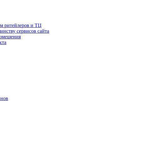
ам ритейлеров и ТЦ
инству сервисов сайта
помещения
кта
инов