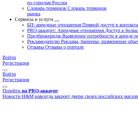
по городам России
Словарь терминов
Словарь терминов
рынка
Сервисы и услуги
БП: арендные отношения
Прямой доступ к контакт
PRO-аккаунт: Арендные отношения
Доступ к больш
Предброкеридж
Выявление потребности в аренде 
Рекламодателю
Реклама, баннеры, размещение объе
Отзывы
Отзывы о портале
Войти
Регистрация
Войти
Регистрация
Перейти
на PRO-аккаунт
Новости
H&M навсегда закроет двери своих российских магаз