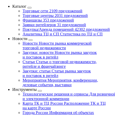
Каталог
Торговые сети
2109 предложений
Торговые центры
2031 предложений
Франшизы
353 предложений
Заявки ритейлеров
31 предложений
Покупка/Аренда помещений
42302 предложений
Аналитика ТЦ и СП
Статистика по ТЦ и СП
Новости
Новости
Новости рынка коммерческой
торговой недвижимости
Закупки: новости
Новости рынка закупок
и поставок в ритейл
Статьи
Статьи о торговой недвижимости,
ритейле и франчайзинге
Закупки: статьи
Статьи рынка закупок
и поставок в ритейл
Мероприятия
Мероприятия, конференции,
деловые события, выставки
Инструменты
Технологические решения и сервисы
Для рознично
и электронной коммерции
Карта ТК и ТЦ России
Расположение ТК и ТЦ
на карте России
Города России
Информация об объектах