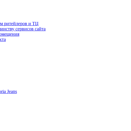
ам ритейлеров и ТЦ
инству сервисов сайта
помещения
кта
ia Jeans