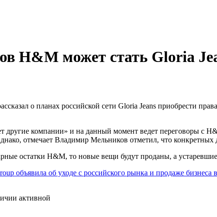
ов H&M может стать Gloria Je
сказал о планах российской сети Gloria Jeans приобрести прав
ет другие компании» и на данный момент ведет переговоры с H&M
qlo. Однако, отмечает Владимир Мельников отметил, что конкретны
оварные остатки H&M, то новые вещи будут проданы, а устаревши
up объявила об уходе с российского рынка и продаже бизнеса в
личии активной