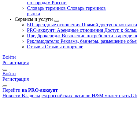
по городам России
Словарь терминов
Словарь терминов
рынка
Сервисы и услуги
БП: арендные отношения
Прямой доступ к контакт
PRO-аккаунт: Арендные отношения
Доступ к больш
Предброкеридж
Выявление потребности в аренде 
Рекламодателю
Реклама, баннеры, размещение объе
Отзывы
Отзывы о портале
Войти
Регистрация
Войти
Регистрация
Перейти
на PRO-аккаунт
Новости
Владельцем российских активов H&M может стать Glor