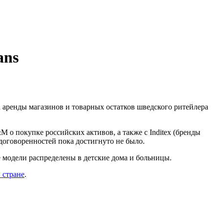
ans
а аренды магазинов и товарных остатков шведского ритейлера
 о покупке российских активов, а также с Inditex (бренды
х договоренностей пока достигнуто не было.
е модели распределены в детские дома и больницы.
 стране
.