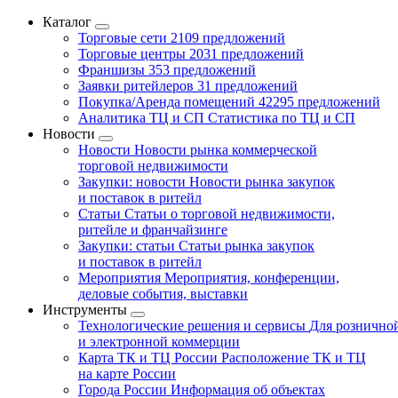
Каталог
Торговые сети
2109 предложений
Торговые центры
2031 предложений
Франшизы
353 предложений
Заявки ритейлеров
31 предложений
Покупка/Аренда помещений
42295 предложений
Аналитика ТЦ и СП
Статистика по ТЦ и СП
Новости
Новости
Новости рынка коммерческой
торговой недвижимости
Закупки: новости
Новости рынка закупок
и поставок в ритейл
Статьи
Статьи о торговой недвижимости,
ритейле и франчайзинге
Закупки: статьи
Статьи рынка закупок
и поставок в ритейл
Мероприятия
Мероприятия, конференции,
деловые события, выставки
Инструменты
Технологические решения и сервисы
Для рознично
и электронной коммерции
Карта ТК и ТЦ России
Расположение ТК и ТЦ
на карте России
Города России
Информация об объектах