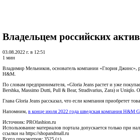
Владельцем российских актив
03.08.2022 г. в 12:51
1 мин
Владимир Мельников, основатель компании «Глория Джинс», рас
H&M.
По словам предпринимателя, «Gloria Jeans растет и уже покупа
Bershka, Massimo Dutti, Pull & Bear, Stradivarius, Zara) и Uni
Глава Gloria Jeans рассказал, что если компания приобретет т
Напомним,
в конце июля 2022 года шведская компания H&M Gro
Источник: PROfashion.ru
Использование материалов портала допускается только при на
ссылки на https://shopandmall.ru
Всего просмотров:
3525 (+)
Теги:
Gloria Jeans & Gee Jay
H&M