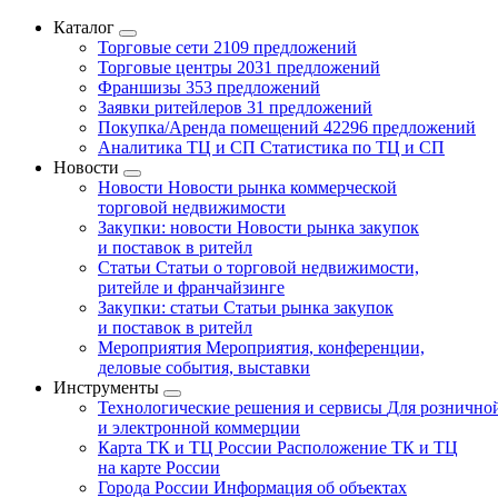
Каталог
Торговые сети
2109 предложений
Торговые центры
2031 предложений
Франшизы
353 предложений
Заявки ритейлеров
31 предложений
Покупка/Аренда помещений
42296 предложений
Аналитика ТЦ и СП
Статистика по ТЦ и СП
Новости
Новости
Новости рынка коммерческой
торговой недвижимости
Закупки: новости
Новости рынка закупок
и поставок в ритейл
Статьи
Статьи о торговой недвижимости,
ритейле и франчайзинге
Закупки: статьи
Статьи рынка закупок
и поставок в ритейл
Мероприятия
Мероприятия, конференции,
деловые события, выставки
Инструменты
Технологические решения и сервисы
Для рознично
и электронной коммерции
Карта ТК и ТЦ России
Расположение ТК и ТЦ
на карте России
Города России
Информация об объектах