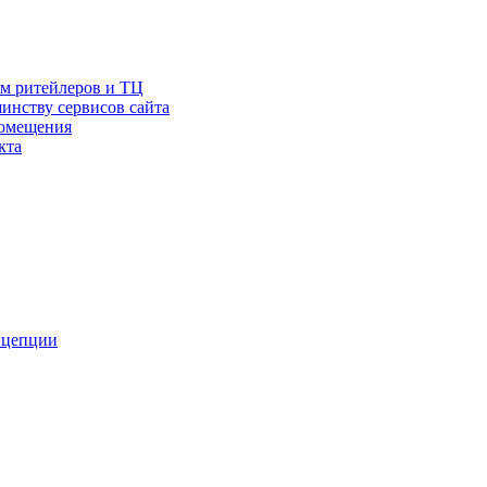
ам ритейлеров и ТЦ
инству сервисов сайта
помещения
кта
онцепции