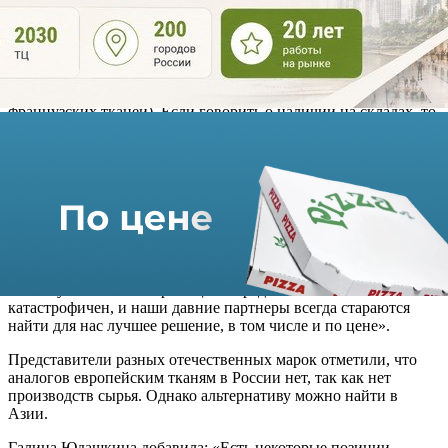
Франции в Москву составляет от 0,5 млн рублей). Но также на
удорожание повлияла и инфляция.
Галина Юдашкина, креативный директор Дома моды
ValentinYudashkin, рассказала: «Закупка тканей стала намного
сложнее, если это касается дорогого сырья (итальянских,
французских тканей). Если говорить о наличии на складах, то
хорошее сырье разбирают в минуты. В московские магазины
новые поставки товаров осуществляются. Но есть пара
позиций, которые мы не можем найти в Москве, так как их
больше не поставляют из Европы».
Игорь Чапурин, дизайнер, отметил: «Недавно мы вернулись с
крупнейшей мировой выставки ткани Premiere Vision в
Париже, где отбирали материалы для коллекций сезона весна–
лето – 2024. Конечно, инфляции подвержены все отрасли,
поэтому мы заметили рост цен в среднем на 8–10%. Он не
катастрофичен, и наши давние партнеры всегда стараются
найти для нас лучшее решение, в том числе и по цене».
Представители разных отечественных марок отметили, что
аналогов европейским тканям в России нет, так как нет
производств сырья. Однако альтернативу можно найти в
Азии.