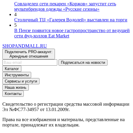
3
Совладелец сети пекарен «Коржов» запустит сеть
мультибрендов одежды «Русские сезоны»
4
Столичный ТЦ «Галерея Водолей» выставлен на торги
5
В Пензе появится новое гастропространство от ведущей
сети фуд-холлов Eat Market
SHOP
AND
MALL.RU
Подключить PRO-аккаунт:
Арендные отношения
Подписаться на новости
Каталог
Инструменты
Сервисы и услуги
Наша жизнь
Контакты
Свидетельство о регистрации средства массовой информации
Эл №ФС77-34957 от 13.01.2009г.
Права на все изображения и материалы, представленные на
портале, принадлежат их владельцам.