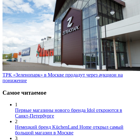
ТРК «Зеленопарк» в Москве продадут через аукцион на
понижение
Самое читаемое
1
Первые магазины нового бренда Idol откроются в
Санкт-Петербурге
2
Немецкий бренд KüchenLand Home открыл самый
большой магазин в Москве