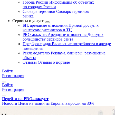
Города России
Информация об объектах
по городам России
Словарь терминов
Словарь терминов
рынка
Сервисы и услуги
БП: арендные отношения
Прямой доступ к
контактам ритейлеров и ТЦ
PRO-аккаунт: Арендные отношения
Доступ к
большинству сервисов сайта
Предброкеридж
Выявление потребности в аренде
помещения
Рекламодателю
Реклама, баннеры, размещение
объекта
Отзывы
Отзывы о портале
Войти
Регистрация
Войти
Регистрация
Перейти
на PRO-аккаунт
Новости
Цены на ткани из Европы выросли на 30%