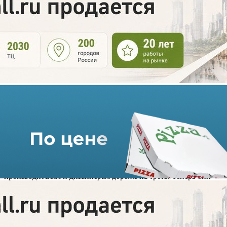
Цены на ткани из Европы
выросли на 30%
31.03.2023 г. в 10:40
2 мин
Ткани из Европы теперь обходятся отечественным
производителям и дизайнерам дороже на треть. Теперь они
обращают еще большее внимание на сырье из Азии.
Поставщики объясняют рост цен сложностями с логистикой:
транспортные расходы увеличились минимум в два раза
(например, стоимость доставки одной фуры из столицы