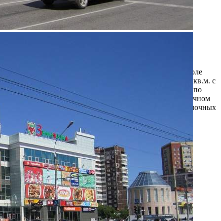
Торгово-развлекательный центр
Земляника
Связаться с торговым центром
Торговый центр «Земляника» построен на проспекте
Парковый в г.Перми и был введен в эксплуатацию в июле
2009 г. Четырехэтажное здание общей площадью 12501 кв.м. с
современной инженерной инфраструктурой построено по
индивидуальному проекту. Здание выполнено в лаконичном
современном стиле с использованием актуальных отделочных
материалов &...
6592 (+3)
Информация о ТЦ
О компании
Арендаторы
Условия сотрудничества
Контакты
Фотогалерея
О ТЦ "Земляника"
Название:
Земляника