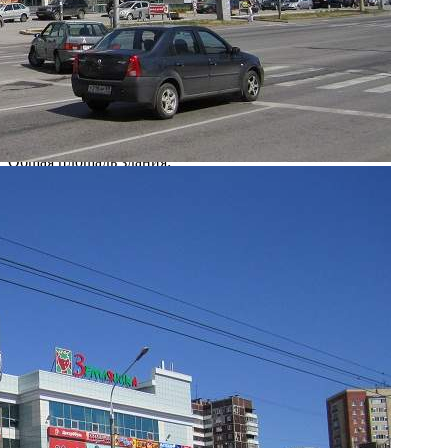
Дата открытия:
июль 2009 года
Вид / тип объекта:
Торгово-развлекательный центр
Город:
Пермь (Пермский край)
Расположение:
пр. Парковый, 17
Общая площадь здания:
2
12 501 м
Сдаваемая в аренду площадь здания:
2
8 000 м
Этажность:
4 этажа + цоколь
Посещаемость:
Время работы ТЦ:
10:00-21:00