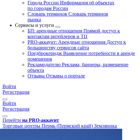
Города России
Информация об объектах
по городам России
Словарь терминов
Словарь терминов
рынка
Сервисы и услуги
БП: арендные отношения
Прямой доступ к
контактам ритейлеров и ТЦ
PRO-аккаунт: Арендные отношения
Доступ к
большинству сервисов сайта
Предброкеридж
Выявление потребности в аренде
помещения
Рекламодателю
Реклама, баннеры, размещение
объекта
Отзывы
Отзывы о портале
Войти
Регистрация
Войти
Регистрация
Перейти
на PRO-аккаунт
Торговые центры
Пермь (Пермский край)
Земляника