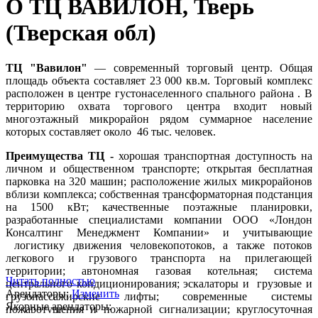
О ТЦ ВАВИЛОН, Тверь
(Тверская обл)
ТЦ "Вавилон"
— современный торговый центр. Общая
площадь объекта составляет 23 000 кв.м. Торговый комплекс
расположен в центре густонаселенного спального района . В
территорию охвата торгового центра входит новый
многоэтажный микрорайон рядом суммарное население
которых составляет около 46 тыс. человек.
Преимущества ТЦ -
хорошая транспортная доступность на
личном и общественном транспорте; открытая бесплатная
парковка на 320 машин; расположение жилых микрорайонов
вблизи комплекса; собственная трансформаторная подстанция
на 1500 кВт; качественные поэтажные планировки,
разработанные специалистами компании ООО «Лондон
Консалтинг Менеджмент Компании» и учитывающие
логистику движения человекопотоков, а также потоков
легкового и грузового транспорта на прилегающей
территории; автономная газовая котельная; система
Читать полностью
центрального кондиционирования; эскалаторы и грузовые и
Арендаторы:
Изменить
грузопассажирские лифты; современные системы
Якорные арендаторы:
пожаротушения и пожарной сигнализации; круглосуточная