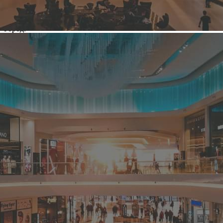
2011
Вид / тип объекта:
Торговый комплекс
Город:
Тверь (Тверская обл)
Расположение:
бульвар Цанова, д 8
Общая площадь здания:
2
23 000 м
Сдаваемая в аренду площадь здания:
2
0 м
Этажность:
4 + цоколь
Парковка:
наземная 350 м/м
Посещаемость:
8000
Время работы ТЦ:
Перекресток 8:00-22:00;Торговая галерея с 10;00 до 21:00