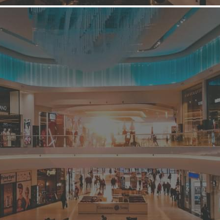
Торговый комплекс
ВАВИЛОН
Связаться с торговым центром
ТЦ "Вавилон" — современный торговый центр. Общая
площадь объекта составляет 23 000 кв.м. Торговый комплекс
расположен в центре густонаселенного спального района . В
территорию охвата торгового центра входит новый
многоэтажный микрорайон рядом суммарное население
которых составляет около 46 тыс. человек. Преимущества
ТЦ...
3939 (+4)
Информация о ТЦ
О компании
Арендаторы
Условия сотрудничества
Контакты
Новости торгового центра
Фотогалерея
О ТЦ "ВАВИЛОН"
Название:
ВАВИЛОН
Дата открытия: