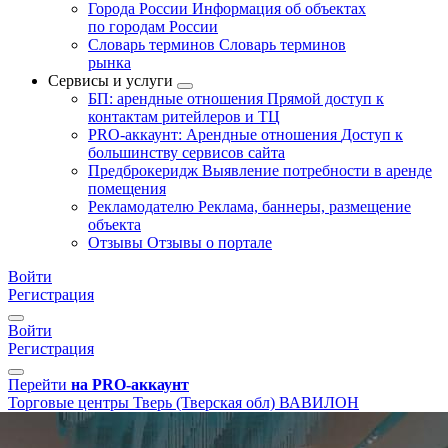
Города России
Информация об объектах
по городам России
Словарь терминов
Словарь терминов
рынка
Сервисы и услуги
БП: арендные отношения
Прямой доступ к
контактам ритейлеров и ТЦ
PRO-аккаунт: Арендные отношения
Доступ к
большинству сервисов сайта
Предброкеридж
Выявление потребности в аренде
помещения
Рекламодателю
Реклама, баннеры, размещение
объекта
Отзывы
Отзывы о портале
Войти
Регистрация
Войти
Регистрация
Перейти
на PRO-аккаунт
Торговые центры
Тверь (Тверская обл)
ВАВИЛОН