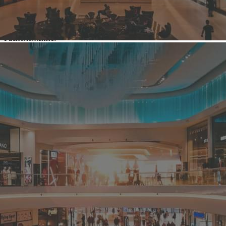
Вид / тип объекта:
Мебельный торговый центр
Город:
Санкт-Петербург (Санкт-Петербург г)
Расположение:
Дальневосточный пр-кт, дом 14, литер А
Общая площадь здания:
2
29 605 м
Сдаваемая в аренду площадь здания:
2
24 000 м
Этажность:
5 этажей
Парковка:
Наземная, бесплатная
Посещаемость:
2000 чел/день
Время работы ТЦ:
11:00 - 21:00