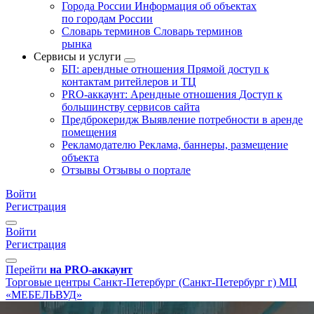
Города России
Информация об объектах
по городам России
Словарь терминов
Словарь терминов
рынка
Сервисы и услуги
БП: арендные отношения
Прямой доступ к
контактам ритейлеров и ТЦ
PRO-аккаунт: Арендные отношения
Доступ к
большинству сервисов сайта
Предброкеридж
Выявление потребности в аренде
помещения
Рекламодателю
Реклама, баннеры, размещение
объекта
Отзывы
Отзывы о портале
Войти
Регистрация
Войти
Регистрация
Перейти
на PRO-аккаунт
Торговые центры
Санкт-Петербург (Санкт-Петербург г)
МЦ
«МЕБЕЛЬВУД»