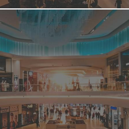
Мебельный торговый центр
МЦ «МЕБЕЛЬВУД»
Связаться с торговым центром
Мебельный центр "МЕБЕЛЬВУД" — современный мебельный
центр площадью 28 000 кв.м., на территории которого
представлены самые востребованные российские и
зарубежные бренды. Удобное расположение на пересечении
Дальневосточного проспекта и ул. Коллонтай в большой
торговой зоне по соседству с гипермаркетами "Лента", "Мак...
4340 (+1)
Информация о ТЦ
О компании
Арендаторы
Условия сотрудничества
Контакты
Фотогалерея
О ТЦ "МЦ «МЕБЕЛЬВУД»"
Название:
МЦ «МЕБЕЛЬВУД»
Дата открытия:
2009