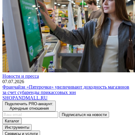
Новости и пресса
07.07.2026
Франчайзи «Пятерочки» увеличивают доходность магазинов
за счет субаренды прикассовых зон
SHOP
AND
MALL.RU
Подключить PRO-аккаунт:
Арендные отношения
Подписаться на новости
Каталог
Инструменты
Сервисы и услуги