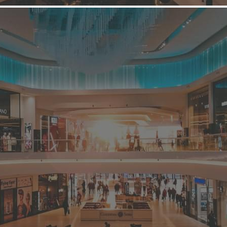
Торговый центр
Левый берег
Связаться с торговым центром
Торговый центр "Левый берег" расположен в Левобережном
районе города Воронежа около Вогрэсовского моста и ДК им.
С.М. Кирова, в непосредственной близости к остановкам
общественного транспорта и дороге регионального значения
"Курск-Воронеж-Саратов". Неоспоримым преимуществом ТЦ
Левый берег является его расположение в слаб...
5460 (+5)
Информация о ТЦ
О компании
Арендаторы
Условия сотрудничества
Контакты
Фотогалерея
О ТЦ "Левый берег"
Название:
Левый берег
Дата открытия:
осень 2015 г
Вид / тип объекта: