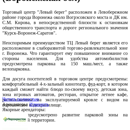
Торговый центр "Левый берег" расположен в Левобережном
районе города Воронежа около Вогрэсовского моста и ДК им.
С.М. Кирова, в непосредственной близости к остановкам
общественного транспорта и дороге регионального значения
"Курск-Воронеж-Саратов".
Неоспоримым преимуществом ТЦ Левый берег является его
расположение в слаборазвитой торгово-развлекательной зоне
г. Воронежа. Что гарантирует ему повышенное внимание со
стороны населения. Для удобства автомобилистов
предусмотрена парковка на 150 маш./мест, а также
велопарковка.
Для досуга посетителей в торговом центре предусмотрены:
комфортабельный 4-х-зальный кинотеатр, фуд-корт, в котором
каждый сможет найти блюдо по-своему вкусу, детская зона,
зона игровых автоматов, ресторан, открытое летнее кафе,
Читать полностью
расположенное на эксплуатируемой кровле с видом на
Арендаторы:
Изменить
воронежское водохранилище.
Якорные арендаторы:
Проектом предусмотрено развитие парковой зоны на
прилегающей территории.