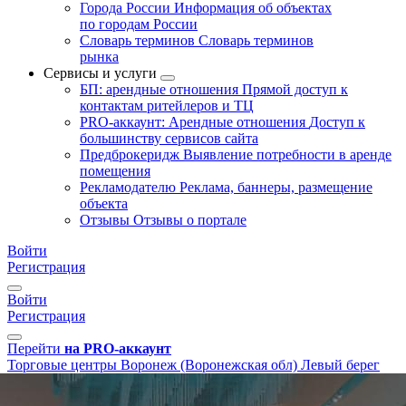
Города России
Информация об объектах
по городам России
Словарь терминов
Словарь терминов
рынка
Сервисы и услуги
БП: арендные отношения
Прямой доступ к
контактам ритейлеров и ТЦ
PRO-аккаунт: Арендные отношения
Доступ к
большинству сервисов сайта
Предброкеридж
Выявление потребности в аренде
помещения
Рекламодателю
Реклама, баннеры, размещение
объекта
Отзывы
Отзывы о портале
Войти
Регистрация
Войти
Регистрация
Перейти
на PRO-аккаунт
Торговые центры
Воронеж (Воронежская обл)
Левый берег