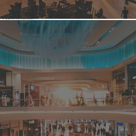
Торговый центр
Город:
Воронеж (Воронежская обл)
Расположение:
Ленинский пр-т, 1д
Общая площадь здания:
2
10 000 м
Сдаваемая в аренду площадь здания:
2
6 800 м
Этажность:
4 этажа
Парковка:
150 м/м
Посещаемость:
Время работы ТЦ:
8:00-00:00