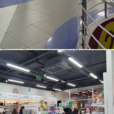
ТРЦ «ВолгаСити» расположен в микрорайоне Юго-Восток-2
города Астрахань, в крупном жилом массиве.
Отличная транспортная и пешая доступность:
На пересечении проезда Воробьева и ул. Михаила Луконина в
600-ста метрах от одной из основных улиц - ул. Николая
Островского.
Остановка общественного транспорта в 10 метрах от входа в
ТЦ.
6 маршрутов следования в разные части города.
Бесплатная наземная парковка около здания, 250 м/мест.
Ключевые арендаторы— Магнит Семейный, Кинотеатр
Кинополис, Детский мир, KARI, DNS, Подружка, Четыре
лапы
Читать полностью
В ТРЦ проводится реконцепция:
Арендаторы:
Изменить
Якорные арендаторы:
Разработано и присвоено новое название для ТРЦ;
Ведутся работы по техническому и визуальному обновлению
ТРЦ;