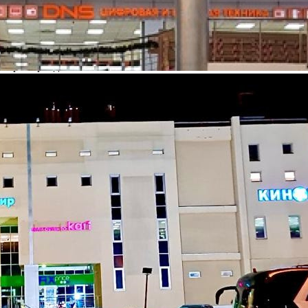
Условия аренды в торговом центре
Срок аренды:
Не указано
Управляющая компания:
ПАО АКБ Банк Авангард
Контакты ТЦ "ВолгаСити"
1 контакт
Для доступа к группе подключите:
или
Бизнес-подписку
Pro-аккаунт
Административно-технический отдел