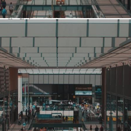
Вид деятельности
Пекарни
Площадь искомых помещений
2
от 20 до 70 м
Стоимость аренды
Финальная цена
Нет
Требования к арендуемому помещению
Сеть пекарен "Хлебница" арендует помещение 20(25) - 70
кв.м. в Тольятти с отдельным входом или прямо на входе в ТЦ
или Гастроном. Минимум ступенек на входе. Высокий трафик
350 чел/час. Наличие витринных окон. Электричество от 30
кВт(или с возможностью увеличения). Вода, канализация.
Опубликовано
26.06.2026 г.
О компании Хлебница
Перейти на страницу о компании
Фотогалерея
Контакты