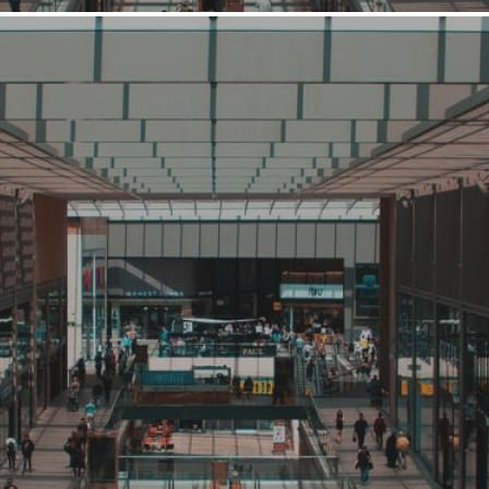
Новое предложение
Пекарни
Хлебница
Связаться с рителейром
Заказать прозвон ритейлера
Сеть пекарен "Хлебница" арендует помещение 20(25) - 70
кв.м. в Тольятти с отдельным входом или прямо на входе в ТЦ
или Гастроном. Минимум ступенек на входе. Высокий трафик
350 чел/час. Наличие витринных окон. Электричество от 30
кВт(или с возможностью увеличения). Вода, канализация.
139 (+1)
Навигация
Мы готовы арендовать
О компании
Фотогалерея
Оставьте заявку
Мы готовы арендовать
Города, регионы
г. Тольятти (Самарская обл)