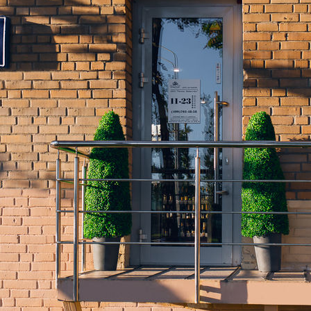
Изменить
Показать все
Наличие франчайзинга
Да
О компании WineStyle