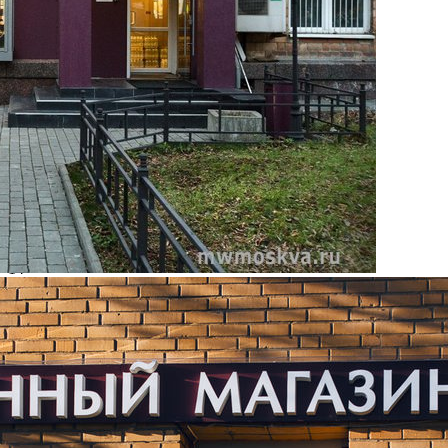
О ритейлере WineStyle
Название:
WineStyle
Компания создана в стране
Россия
Основной вид деятельности
Вино и алкогольные напитки
Ценовая категория
Средний, Выше среднего, Люкс / Премиум
Изменить
Компания основана
2006
Количество объектов в мире
14
Количество объектов в России
14
Представлены в регионах
Москва
,
Санкт-Петербург
,
Архангельск
,
Брянск
,
Великий
Новгород
,
Владимир
,
Волгоград
,
Вологда
,
Воронеж
,
Екатеринбург
,
Иваново
,
Липецк
,
Мурманск
,
Нижний
Новгород
,
Новосибирск
,
Пенза
,
Пермь
,
Ростов-на-Дону
,
Рязань
,
Самара
,
Тамбов
,
Тверь
,
Тольятти
,
Тула
,
Уфа
,
Челябинск
,
Ярославль