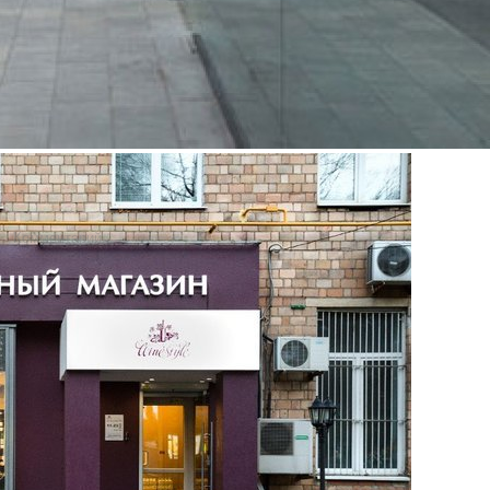
Письма на емейл возвращаются с ошибкой
Сотрудник покинул это место работы
Компания прекратила свою деятельность в России
Нужен контакт другого отдела
Отправить
Заявка на подтверждение контакта (+50
кирпичей
)
Отправить
Добавление контакта