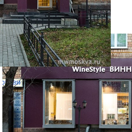
(+500
кирпичей
)
Отправить
Фотогалерея