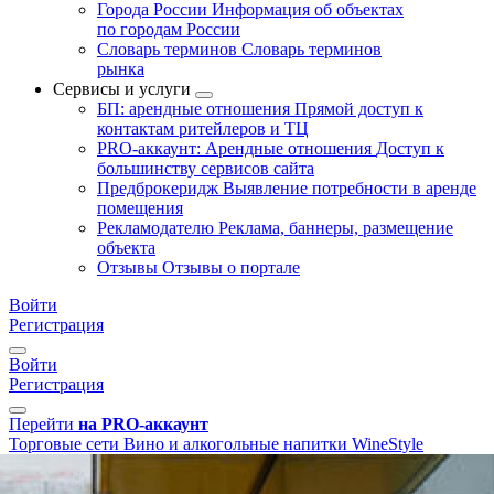
Города России
Информация об объектах
по городам России
Словарь терминов
Словарь терминов
рынка
Сервисы и услуги
БП: арендные отношения
Прямой доступ к
контактам ритейлеров и ТЦ
PRO-аккаунт: Арендные отношения
Доступ к
большинству сервисов сайта
Предброкеридж
Выявление потребности в аренде
помещения
Рекламодателю
Реклама, баннеры, размещение
объекта
Отзывы
Отзывы о портале
Войти
Регистрация
Войти
Регистрация
Перейти
на PRO-аккаунт
Торговые сети
Вино и алкогольные напитки
WineStyle