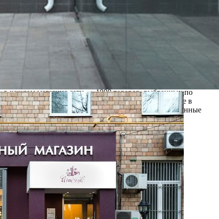
Средний, Выше среднего, Люкс / Премиум
Вино и алкогольные напитки
WineStyle
Связаться с ритейлером
Узнать планы развития ритейлера
WineStyle-сеть винных магазинов нового формата. Основана в
2006 году. В WineStyle мы собрали крупнейшую коллекцию
вин и алкоголя в России. 60 тысяч наименований в каталоге, а
в каждом магазине сети — 1000 товаров, выбранных по
рекомендациям клиентов. Забрать покупку вы можете в
удобном месте. У нас легко сделать выбор — проверенные
отзывы покупателей, рейтинги экспертов и ценная
информация о напитках. Заботим...
5071 (+6)
Навигация
О ритейлере
О компании
Информация о развитии ритейлера
Где представлена ТС
Контакты
Фотогалерея